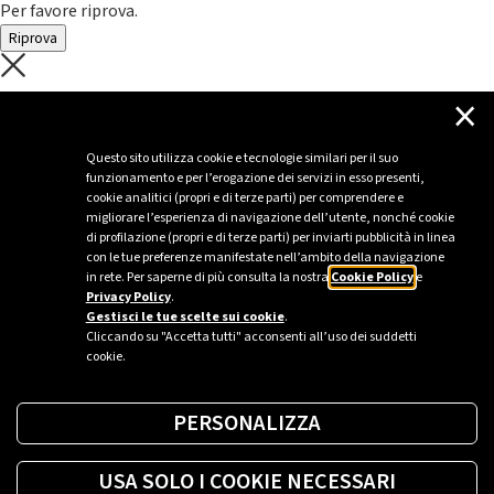
Per favore riprova.
Riprova
C'è un problema con il recupero dei
×
dati.
Questo sito utilizza cookie e tecnologie similari per il suo
funzionamento e per l’erogazione dei servizi in esso presenti,
Per favore riprova piú tardi
cookie analitici (propri e di terze parti) per comprendere e
migliorare l’esperienza di navigazione dell’utente, nonché cookie
Chiudi
di profilazione (propri e di terze parti) per inviarti pubblicità in linea
con le tue preferenze manifestate nell’ambito della navigazione
in rete. Per saperne di più consulta la nostra
Cookie Policy
e
Privacy Policy
.
Sei un’azienda o una PA?
Gestisci le tue scelte sui cookie
.
Cliccando su "Accetta tutti" acconsenti all’uso dei suddetti
cookie.
Trova la soluzione più giusta per te.
PERSONALIZZA
Richiedi una colonnina
USA SOLO I COOKIE NECESSARI