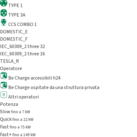
TYPE 1
TYPE 3A
CCS COMBO 1
DOMESTIC_E
DOMESTIC_F
IEC_60309_2 three 32
IEC_60309_2 three 16
TESLA_R
Operatore
Be Charge accessibili h24
Be Charge ospitate da una struttura privata
Altri operatori
Potenza
Slow
fino a 7 kW
Quick
fino a 22 kW
Fast
fino a 75 kW
Fast+
fino a 149 kW