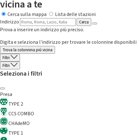
vicina a te
Cerca sulla mappa
Lista delle stazioni
Indirizzo
Cerca
Prova a inserire un indirizzo più preciso.
Digita e seleziona l'indirizzo per trovare le colonnine disponibili
Trova la colonnina piú vicina
Filtri
Filtri
Seleziona i filtri
Presa
TYPE 2
CCS COMBO
CHAdeMO
TYPE 1