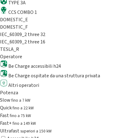
TYPE 3A
CCS COMBO 1
DOMESTIC_E
DOMESTIC_F
IEC_60309_2 three 32
IEC_60309_2 three 16
TESLA_R
Operatore
Be Charge accessibili h24
Be Charge ospitate da una struttura privata
Altri operatori
Potenza
Slow
fino a 7 kW
Quick
fino a 22 kW
Fast
fino a 75 kW
Fast+
fino a 149 kW
Ultrafast
superiori a 150 kW