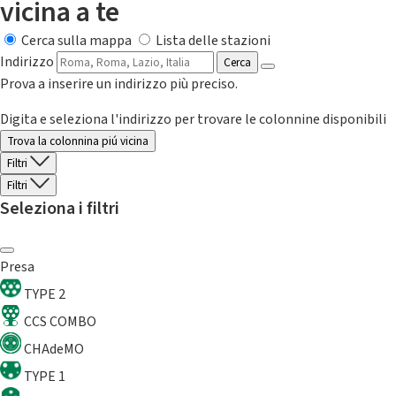
vicina a te
Cerca sulla mappa
Lista delle stazioni
Indirizzo
Cerca
Prova a inserire un indirizzo più preciso.
Digita e seleziona l'indirizzo per trovare le colonnine disponibili
Trova la colonnina piú vicina
Filtri
Filtri
Seleziona i filtri
Presa
TYPE 2
CCS COMBO
CHAdeMO
TYPE 1