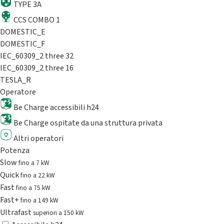
TYPE 3A
CCS COMBO 1
DOMESTIC_E
DOMESTIC_F
IEC_60309_2 three 32
IEC_60309_2 three 16
TESLA_R
Operatore
Be Charge accessibili h24
Be Charge ospitate da una struttura privata
Altri operatori
Potenza
Slow
fino a 7 kW
Quick
fino a 22 kW
Fast
fino a 75 kW
Fast+
fino a 149 kW
Ultrafast
superiori a 150 kW