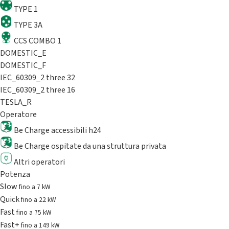
TYPE 1
TYPE 3A
CCS COMBO 1
DOMESTIC_E
DOMESTIC_F
IEC_60309_2 three 32
IEC_60309_2 three 16
TESLA_R
Operatore
Be Charge accessibili h24
Be Charge ospitate da una struttura privata
Altri operatori
Potenza
Slow
fino a 7 kW
Quick
fino a 22 kW
Fast
fino a 75 kW
Fast+
fino a 149 kW