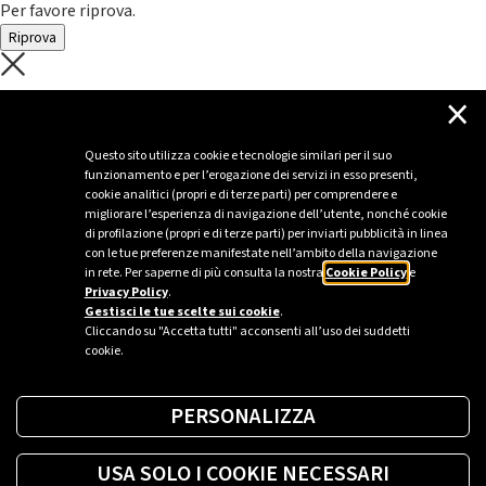
Per favore riprova.
Riprova
C'è un problema con il recupero dei
×
dati.
Questo sito utilizza cookie e tecnologie similari per il suo
funzionamento e per l’erogazione dei servizi in esso presenti,
Per favore riprova piú tardi
cookie analitici (propri e di terze parti) per comprendere e
migliorare l’esperienza di navigazione dell’utente, nonché cookie
Chiudi
di profilazione (propri e di terze parti) per inviarti pubblicità in linea
con le tue preferenze manifestate nell’ambito della navigazione
in rete. Per saperne di più consulta la nostra
Cookie Policy
e
Privacy Policy
.
Sei un’azienda o una PA?
Gestisci le tue scelte sui cookie
.
Cliccando su "Accetta tutti" acconsenti all’uso dei suddetti
cookie.
Trova la soluzione più giusta per te.
PERSONALIZZA
Richiedi una colonnina
USA SOLO I COOKIE NECESSARI