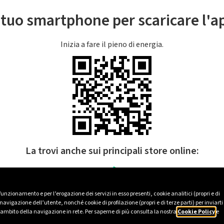
l tuo smartphone per scaricare l'
Inizia a fare il pieno di energia.
La trovi anche sui principali store online:
 funzionamento e per l’erogazione dei servizi in esso presenti, cookie analitici (propri e di
avigazione dell’utente, nonché cookie di profilazione (propri e di terze parti) per inviarti
’ambito della navigazione in rete. Per saperne di più consulta la nostra
Cookie Policy
e