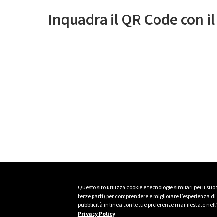
Inquadra il QR Code con i
Questo sito utilizza cookie e tecnologie similari per il suo
terze parti) per comprendere e migliorare l’esperienza di n
pubblicità in linea con le tue preferenze manifestate nell
Privacy Policy
.