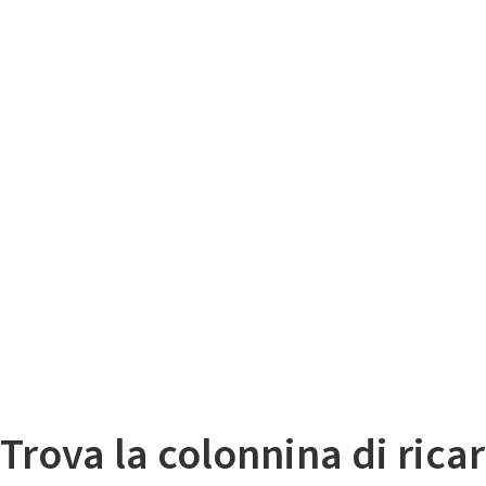
Il
Mappa colonnine di ricarica auto elettriche
Trova la colonnina di ricar