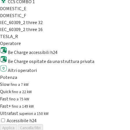
CCS COMBO 1
DOMESTIC_E
DOMESTIC_F
IEC_60309_2 three 32
IEC_60309_2 three 16
TESLA_R
Operatore
Be Charge accessibili h24
Be Charge ospitate da una struttura privata
Altri operatori
Potenza
Slow
fino a 7 kW
Quick
fino a 22 kW
Fast
fino a 75 kW
Fast+
fino a 149 kW
Ultrafast
superiori a 150 kW
Accessibile h24
Applica
Cancella filtri