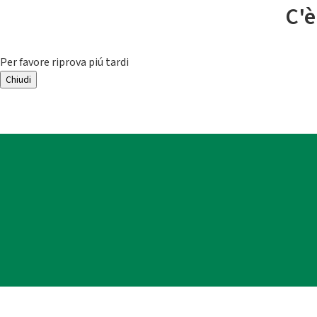
C'è
Per favore riprova piú tardi
Chiudi