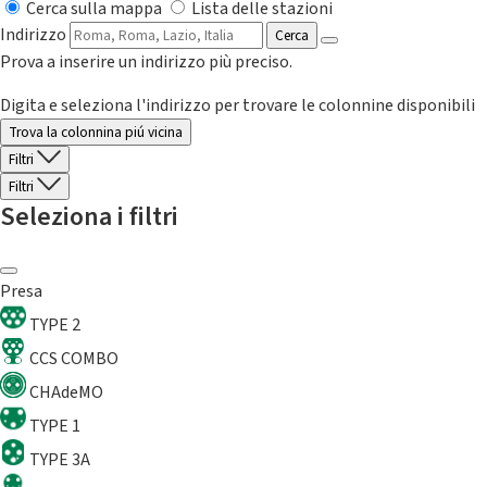
Cerca sulla mappa
Lista delle stazioni
Indirizzo
Cerca
Prova a inserire un indirizzo più preciso.
Digita e seleziona l'indirizzo per trovare le colonnine disponibili
Trova la colonnina piú vicina
Filtri
Filtri
Seleziona i filtri
Presa
TYPE 2
CCS COMBO
CHAdeMO
TYPE 1
TYPE 3A