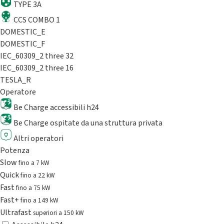
TYPE 3A
CCS COMBO 1
DOMESTIC_E
DOMESTIC_F
IEC_60309_2 three 32
IEC_60309_2 three 16
TESLA_R
Operatore
Be Charge accessibili h24
Be Charge ospitate da una struttura privata
Altri operatori
Potenza
Slow
fino a 7 kW
Quick
fino a 22 kW
Fast
fino a 75 kW
Fast+
fino a 149 kW
Ultrafast
superiori a 150 kW