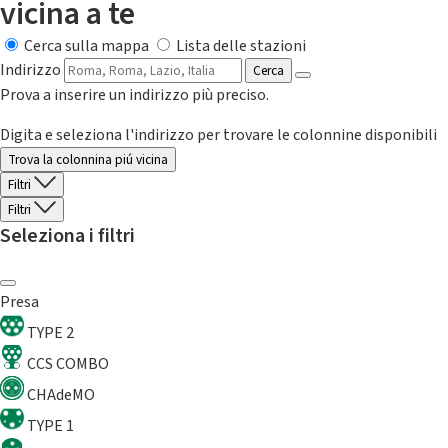
vicina a te
Cerca sulla mappa
Lista delle stazioni
Indirizzo
Cerca
Prova a inserire un indirizzo più preciso.
Digita e seleziona l'indirizzo per trovare le colonnine disponibili
Trova la colonnina piú vicina
Filtri
Filtri
Seleziona i filtri
Presa
TYPE 2
CCS COMBO
CHAdeMO
TYPE 1