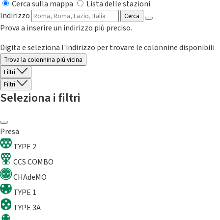
Cerca sulla mappa
Lista delle stazioni
Indirizzo
Cerca
Prova a inserire un indirizzo più preciso.
Digita e seleziona l'indirizzo per trovare le colonnine disponibili
Trova la colonnina piú vicina
Filtri
Filtri
Seleziona i filtri
Presa
TYPE 2
CCS COMBO
CHAdeMO
TYPE 1
TYPE 3A