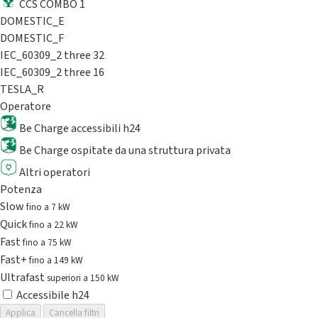
CCS COMBO 1
DOMESTIC_E
DOMESTIC_F
IEC_60309_2 three 32
IEC_60309_2 three 16
TESLA_R
Operatore
Be Charge accessibili h24
Be Charge ospitate da una struttura privata
Altri operatori
Potenza
Slow
fino a 7 kW
Quick
fino a 22 kW
Fast
fino a 75 kW
Fast+
fino a 149 kW
Ultrafast
superiori a 150 kW
Accessibile h24
Applica
Cancella filtri