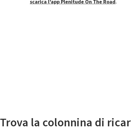
scarica l’app Plenitude On The Road
.
Il
Mappa colonnine di ricarica auto elettriche
Trova la colonnina di ricar