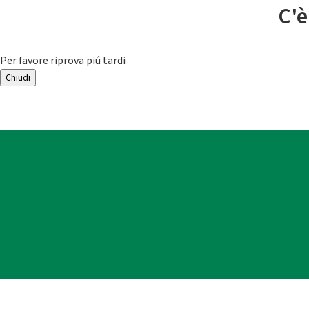
C'è
Per favore riprova piú tardi
Chiudi