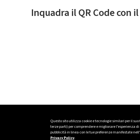
Inquadra il QR Code con i
Questo sito utilizza cookie e tecnologie similari per il suo
terze parti) per comprendere e migliorare l’esperienza di n
pubblicità in linea con le tue preferenze manifestate nell
Privacy Policy
.