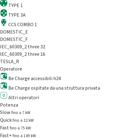
TYPE 1
TYPE 3A
CCS COMBO 1
DOMESTIC_E
DOMESTIC_F
IEC_60309_2 three 32
IEC_60309_2 three 16
TESLA_R
Operatore
Be Charge accessibili h24
Be Charge ospitate da una struttura privata
Altri operatori
Potenza
Slow
fino a 7 kW
Quick
fino a 22 kW
Fast
fino a 75 kW
Fast+
fino a 149 kW