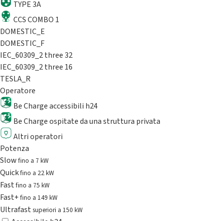
TYPE 3A
CCS COMBO 1
DOMESTIC_E
DOMESTIC_F
IEC_60309_2 three 32
IEC_60309_2 three 16
TESLA_R
Operatore
Be Charge accessibili h24
Be Charge ospitate da una struttura privata
Altri operatori
Potenza
Slow
fino a 7 kW
Quick
fino a 22 kW
Fast
fino a 75 kW
Fast+
fino a 149 kW
Ultrafast
superiori a 150 kW