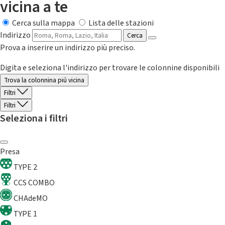
vicina a te
Cerca sulla mappa
Lista delle stazioni
Indirizzo
Cerca
Prova a inserire un indirizzo più preciso.
Digita e seleziona l'indirizzo per trovare le colonnine disponibili
Trova la colonnina piú vicina
Filtri
Filtri
Seleziona i filtri
Presa
TYPE 2
CCS COMBO
CHAdeMO
TYPE 1