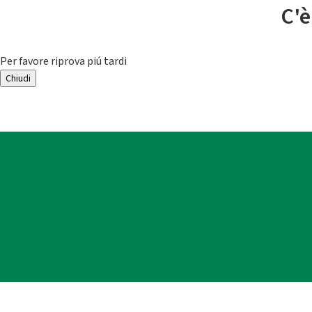
C'è
Per favore riprova piú tardi
Chiudi