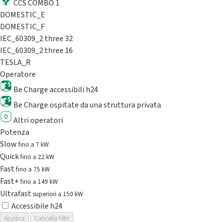
CCS COMBO 1
DOMESTIC_E
DOMESTIC_F
IEC_60309_2 three 32
IEC_60309_2 three 16
TESLA_R
Operatore
Be Charge accessibili h24
Be Charge ospitate da una struttura privata
Altri operatori
Potenza
Slow
fino a 7 kW
Quick
fino a 22 kW
Fast
fino a 75 kW
Fast+
fino a 149 kW
Ultrafast
superiori a 150 kW
Accessibile h24
Applica
Cancella filtri