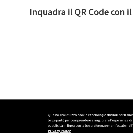
Inquadra il QR Code con i
Questo sito utilizza cookie e tecnologie similari per il suo
terze parti) per comprendere e migliorare l’esperienza di n
pubblicità in linea con le tue preferenze manifestate nell
Privacy Policy
.