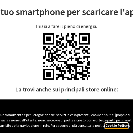
l tuo smartphone per scaricare l'
Inizia a fare il pieno di energia.
La trovi anche sui principali store online:
 funzionamento e per l’erogazione dei servizi in esso presenti, cookie analitici (propri e di
avigazione dell’utente, nonché cookie di profilazione (propri e di terze parti) per inviarti
’ambito della navigazione in rete. Per saperne di più consulta la nostra
Cookie Policy
e