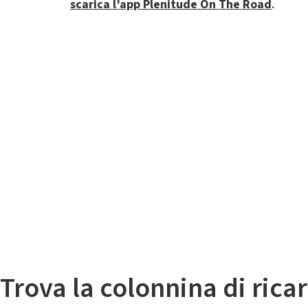
scarica l’app Plenitude On The Road
.
Il
Mappa colonnine di ricarica auto elettriche
Trova la colonnina di ricar