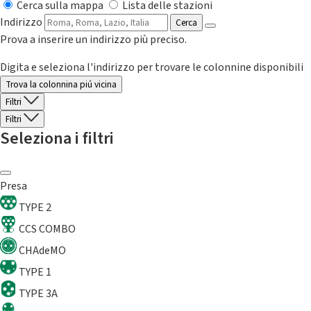
Cerca sulla mappa
Lista delle stazioni
Indirizzo
Cerca
Prova a inserire un indirizzo più preciso.
Digita e seleziona l'indirizzo per trovare le colonnine disponibili
Trova la colonnina piú vicina
Filtri
Filtri
Seleziona i filtri
Presa
TYPE 2
CCS COMBO
CHAdeMO
TYPE 1
TYPE 3A