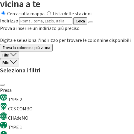
vicina a te
Cerca sulla mappa
Lista delle stazioni
Indirizzo
Cerca
Prova a inserire un indirizzo più preciso.
Digita e seleziona l'indirizzo per trovare le colonnine disponibili
Trova la colonnina piú vicina
Filtri
Filtri
Seleziona i filtri
Presa
TYPE 2
CCS COMBO
CHAdeMO
TYPE 1