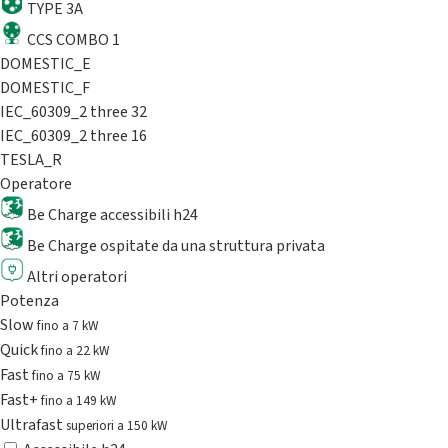
TYPE 3A
CCS COMBO 1
DOMESTIC_E
DOMESTIC_F
IEC_60309_2 three 32
IEC_60309_2 three 16
TESLA_R
Operatore
Be Charge accessibili h24
Be Charge ospitate da una struttura privata
Altri operatori
Potenza
Slow
fino a 7 kW
Quick
fino a 22 kW
Fast
fino a 75 kW
Fast+
fino a 149 kW
Ultrafast
superiori a 150 kW