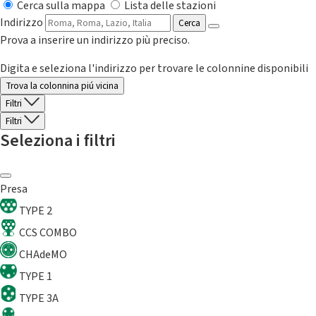
Cerca sulla mappa
Lista delle stazioni
Indirizzo
Cerca
Prova a inserire un indirizzo più preciso.
Digita e seleziona l'indirizzo per trovare le colonnine disponibili
Trova la colonnina piú vicina
Filtri
Filtri
Seleziona i filtri
Presa
TYPE 2
CCS COMBO
CHAdeMO
TYPE 1
TYPE 3A