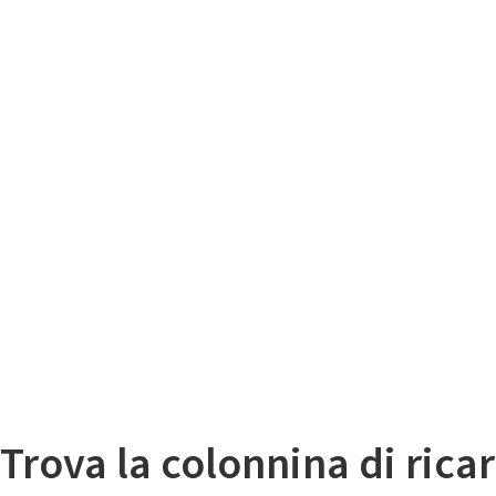
Il
Mappa colonnine di ricarica auto elettriche
Trova la colonnina di ricar