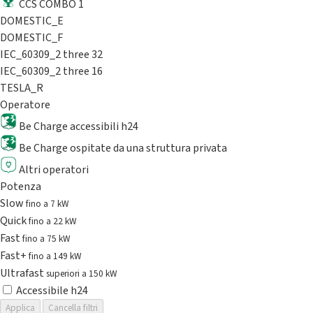
CCS COMBO 1
DOMESTIC_E
DOMESTIC_F
IEC_60309_2 three 32
IEC_60309_2 three 16
TESLA_R
Operatore
Be Charge accessibili h24
Be Charge ospitate da una struttura privata
Altri operatori
Potenza
Slow
fino a 7 kW
Quick
fino a 22 kW
Fast
fino a 75 kW
Fast+
fino a 149 kW
Ultrafast
superiori a 150 kW
Accessibile h24
Applica
Cancella filtri