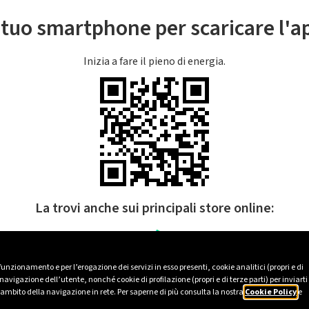
l tuo smartphone per scaricare l'
Inizia a fare il pieno di energia.
La trovi anche sui principali store online:
 funzionamento e per l’erogazione dei servizi in esso presenti, cookie analitici (propri e di
avigazione dell’utente, nonché cookie di profilazione (propri e di terze parti) per inviarti
’ambito della navigazione in rete. Per saperne di più consulta la nostra
Cookie Policy
e