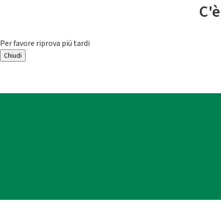
C'è
Per favore riprova piú tardi
Chiudi