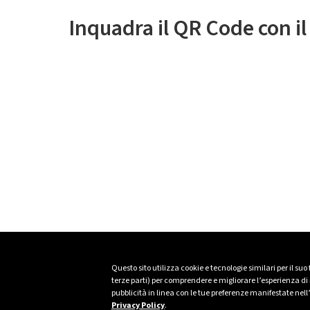
Inquadra il QR Code con i
Questo sito utilizza cookie e tecnologie similari per il suo
terze parti) per comprendere e migliorare l’esperienza di n
pubblicità in linea con le tue preferenze manifestate nell
Privacy Policy
.