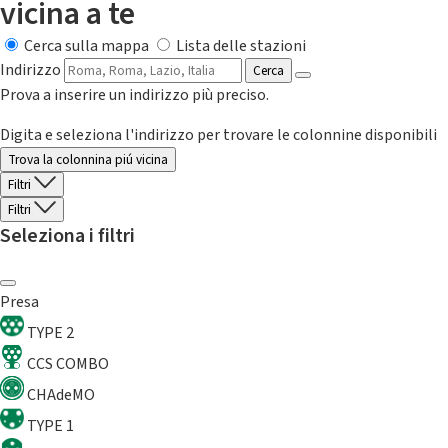
vicina a te
Cerca sulla mappa
Lista delle stazioni
Indirizzo
Cerca
Prova a inserire un indirizzo più preciso.
Digita e seleziona l'indirizzo per trovare le colonnine disponibili
Trova la colonnina piú vicina
Filtri
Filtri
Seleziona i filtri
Presa
TYPE 2
CCS COMBO
CHAdeMO
TYPE 1