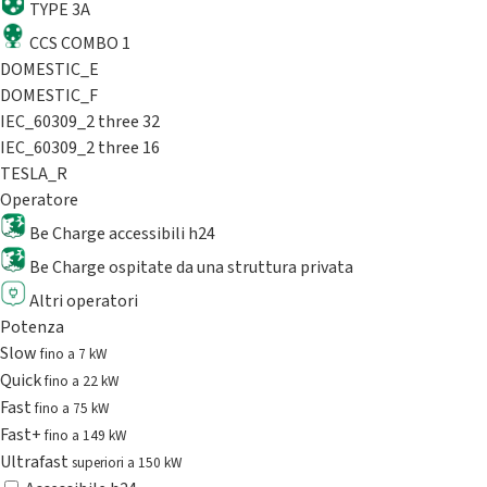
TYPE 3A
CCS COMBO 1
DOMESTIC_E
DOMESTIC_F
IEC_60309_2 three 32
IEC_60309_2 three 16
TESLA_R
Operatore
Be Charge accessibili h24
Be Charge ospitate da una struttura privata
Altri operatori
Potenza
Slow
fino a 7 kW
Quick
fino a 22 kW
Fast
fino a 75 kW
Fast+
fino a 149 kW
Ultrafast
superiori a 150 kW