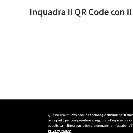
Inquadra il QR Code con i
Questo sito utilizza cookie e tecnologie similari per il suo
terze parti) per comprendere e migliorare l’esperienza di n
pubblicità in linea con le tue preferenze manifestate nell
Privacy Policy
.