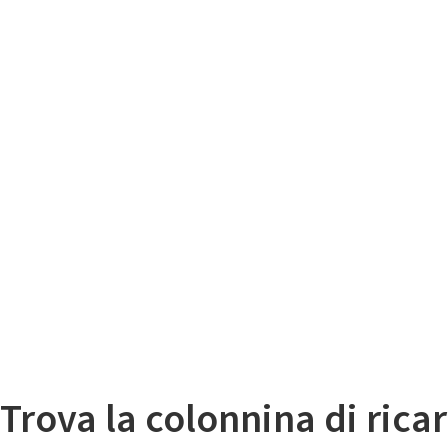
Il
Mappa colonnine di ricarica auto elettriche
Trova la colonnina di ricar