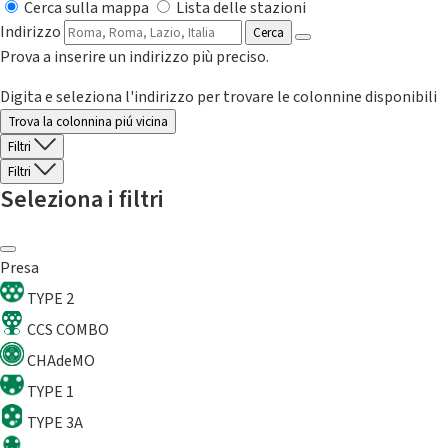
Cerca sulla mappa
Lista delle stazioni
Indirizzo
Cerca
Prova a inserire un indirizzo più preciso.
Digita e seleziona l'indirizzo per trovare le colonnine disponibili
Trova la colonnina piú vicina
Filtri
Filtri
Seleziona i filtri
Presa
TYPE 2
CCS COMBO
CHAdeMO
TYPE 1
TYPE 3A