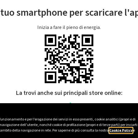
l tuo smartphone per scaricare l'
Inizia a fare il pieno di energia.
La trovi anche sui principali store online:
 funzionamento e per l’erogazione dei servizi in esso presenti, cookie analitici (propri e di
avigazione dell’utente, nonché cookie di profilazione (propri e di terze parti) per inviarti
’ambito della navigazione in rete. Per saperne di più consulta la nostra
Cookie Policy
e