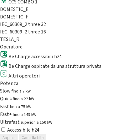
CCS COMBO 1
DOMESTIC_E
DOMESTIC_F
IEC_60309_2 three 32
IEC_60309_2 three 16
TESLA_R
Operatore
Be Charge accessibili h24
Be Charge ospitate da una struttura privata
Altri operatori
Potenza
Slow
fino a 7 kW
Quick
fino a 22 kW
Fast
fino a 75 kW
Fast+
fino a 149 kW
Ultrafast
superiori a 150 kW
Accessibile h24
Applica
Cancella filtri