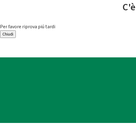
C'è
Per favore riprova piú tardi
Chiudi