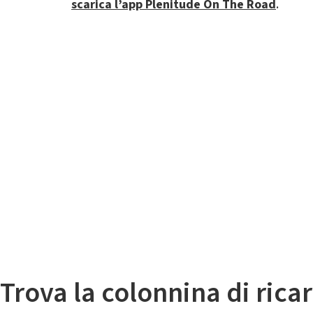
scarica l’app Plenitude On The Road
.
Il
Mappa colonnine di ricarica auto elettriche
Trova la colonnina di ricar