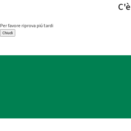
C'è
Per favore riprova piú tardi
Chiudi