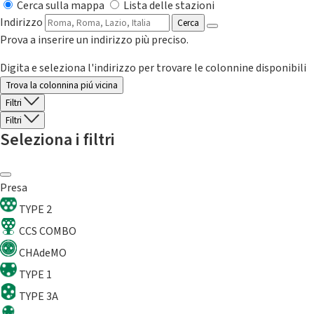
Cerca sulla mappa
Lista delle stazioni
Indirizzo
Cerca
Prova a inserire un indirizzo più preciso.
Digita e seleziona l'indirizzo per trovare le colonnine disponibili
Trova la colonnina piú vicina
Filtri
Filtri
Seleziona i filtri
Presa
TYPE 2
CCS COMBO
CHAdeMO
TYPE 1
TYPE 3A