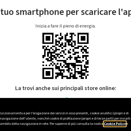
l tuo smartphone per scaricare l'
Inizia a fare il pieno di energia.
La trovi anche sui principali store online:
 funzionamento e per l’erogazione dei servizi in esso presenti, cookie analitici (propri e di
avigazione dell’utente, nonché cookie di profilazione (propri e di terze parti) per inviarti
’ambito della navigazione in rete. Per saperne di più consulta la nostra
Cookie Policy
e