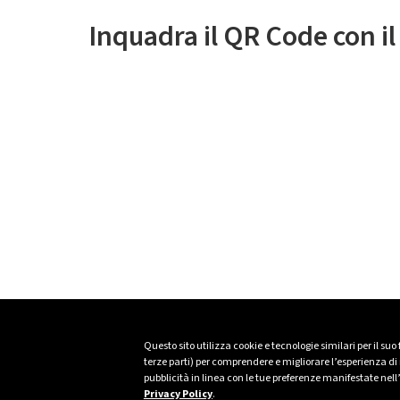
Inquadra il QR Code con i
Questo sito utilizza cookie e tecnologie similari per il suo
terze parti) per comprendere e migliorare l’esperienza di n
pubblicità in linea con le tue preferenze manifestate nell
Privacy Policy
.