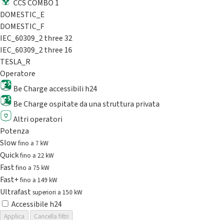
CCS COMBO 1
DOMESTIC_E
DOMESTIC_F
IEC_60309_2 three 32
IEC_60309_2 three 16
TESLA_R
Operatore
Be Charge accessibili h24
Be Charge ospitate da una struttura privata
Altri operatori
Potenza
Slow
fino a 7 kW
Quick
fino a 22 kW
Fast
fino a 75 kW
Fast+
fino a 149 kW
Ultrafast
superiori a 150 kW
Accessibile h24
Applica
Cancella filtri