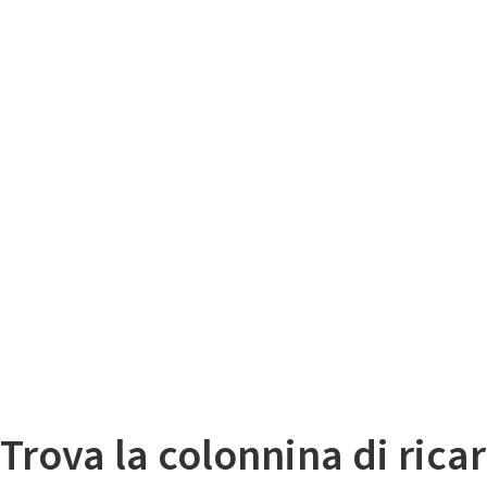
Il
Mappa colonnine di ricarica auto elettriche
Trova la colonnina di ricar