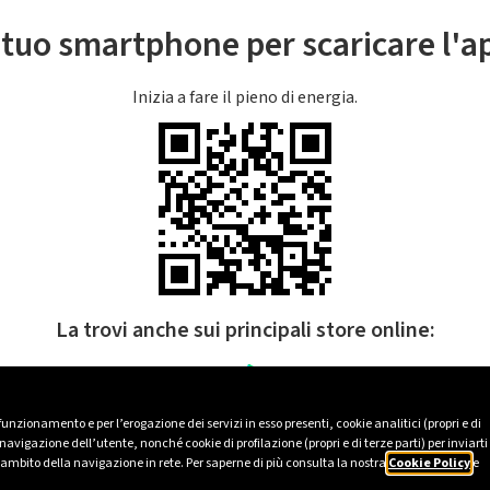
l tuo smartphone per scaricare l'
Inizia a fare il pieno di energia.
La trovi anche sui principali store online:
 funzionamento e per l’erogazione dei servizi in esso presenti, cookie analitici (propri e di
avigazione dell’utente, nonché cookie di profilazione (propri e di terze parti) per inviarti
’ambito della navigazione in rete. Per saperne di più consulta la nostra
Cookie Policy
e