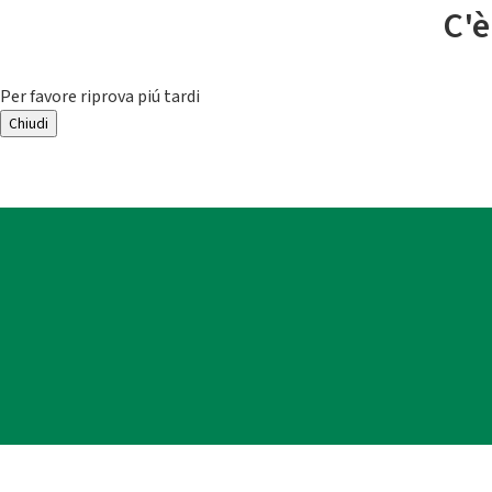
C'è
Per favore riprova piú tardi
Chiudi