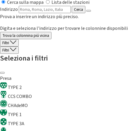
Cerca sulla mappa
Lista delle stazioni
Indirizzo
Cerca
Prova a inserire un indirizzo più preciso.
Digita e seleziona l'indirizzo per trovare le colonnine disponibili
Trova la colonnina piú vicina
Filtri
Filtri
Seleziona i filtri
Presa
TYPE 2
CCS COMBO
CHAdeMO
TYPE 1
TYPE 3A