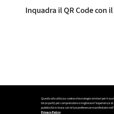
Inquadra il QR Code con i
Questo sito utilizza cookie e tecnologie similari per il suo
terze parti) per comprendere e migliorare l’esperienza di n
pubblicità in linea con le tue preferenze manifestate nell
Privacy Policy
.