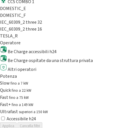
CCS COMBO 1
DOMESTIC_E
DOMESTIC_F
IEC_60309_2 three 32
IEC_60309_2 three 16
TESLA_R
Operatore
Be Charge accessibili h24
Be Charge ospitate da una struttura privata
Altri operatori
Potenza
Slow
fino a 7 kW
Quick
fino a 22 kW
Fast
fino a 75 kW
Fast+
fino a 149 kW
Ultrafast
superiori a 150 kW
Accessibile h24
Applica
Cancella filtri