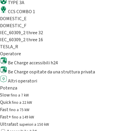
TYPE 3A
CCS COMBO 1
DOMESTIC_E
DOMESTIC_F
IEC_60309_2 three 32
IEC_60309_2 three 16
TESLA_R
Operatore
Be Charge accessibili h24
Be Charge ospitate da una struttura privata
Altri operatori
Potenza
Slow
fino a 7 kW
Quick
fino a 22 kW
Fast
fino a 75 kW
Fast+
fino a 149 kW
Ultrafast
superiori a 150 kW