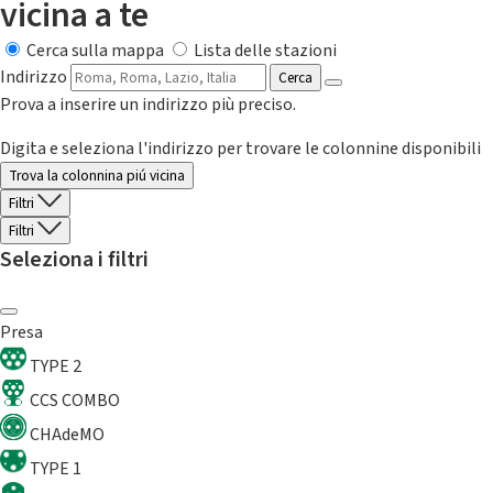
vicina a te
Cerca sulla mappa
Lista delle stazioni
Indirizzo
Cerca
Prova a inserire un indirizzo più preciso.
Digita e seleziona l'indirizzo per trovare le colonnine disponibili
Trova la colonnina piú vicina
Filtri
Filtri
Seleziona i filtri
Presa
TYPE 2
CCS COMBO
CHAdeMO
TYPE 1