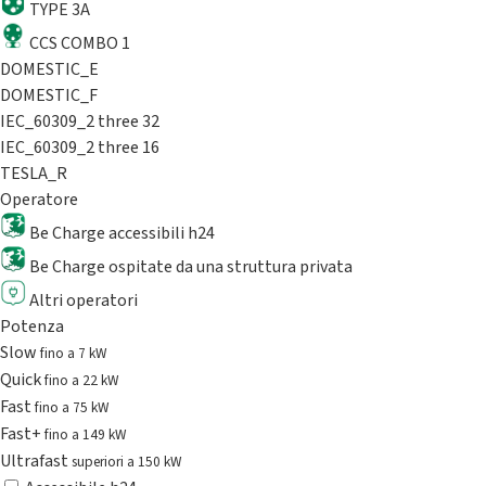
TYPE 3A
CCS COMBO 1
DOMESTIC_E
DOMESTIC_F
IEC_60309_2 three 32
IEC_60309_2 three 16
TESLA_R
Operatore
Be Charge accessibili h24
Be Charge ospitate da una struttura privata
Altri operatori
Potenza
Slow
fino a 7 kW
Quick
fino a 22 kW
Fast
fino a 75 kW
Fast+
fino a 149 kW
Ultrafast
superiori a 150 kW