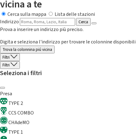
vicina a te
Cerca sulla mappa
Lista delle stazioni
Indirizzo
Cerca
Prova a inserire un indirizzo più preciso.
Digita e seleziona l'indirizzo per trovare le colonnine disponibili
Trova la colonnina piú vicina
Filtri
Filtri
Seleziona i filtri
Presa
TYPE 2
CCS COMBO
CHAdeMO
TYPE 1