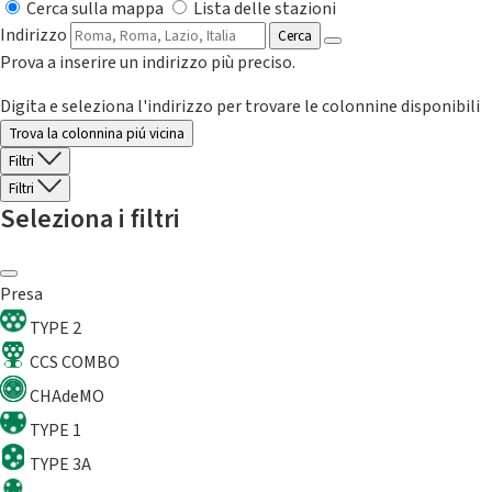
Cerca sulla mappa
Lista delle stazioni
Indirizzo
Cerca
Prova a inserire un indirizzo più preciso.
Digita e seleziona l'indirizzo per trovare le colonnine disponibili
Trova la colonnina piú vicina
Filtri
Filtri
Seleziona i filtri
Presa
TYPE 2
CCS COMBO
CHAdeMO
TYPE 1
TYPE 3A