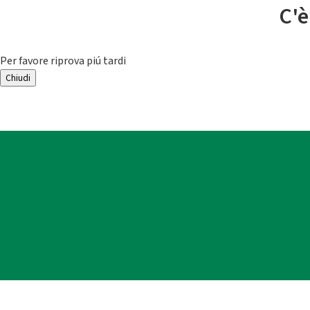
C'è
Per favore riprova piú tardi
Chiudi