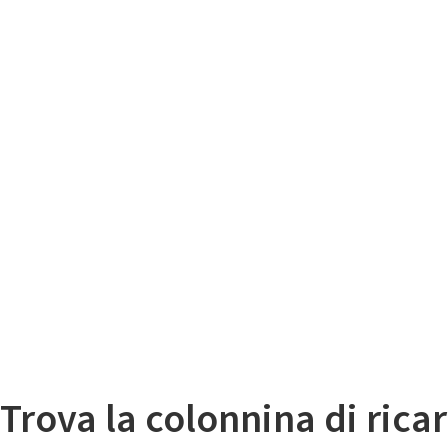
Il
Mappa colonnine di ricarica auto elettriche
Trova la colonnina di ricar