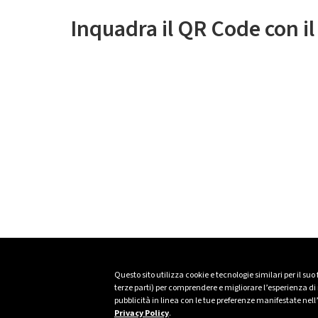
Inquadra il QR Code con i
Questo sito utilizza cookie e tecnologie similari per il suo
terze parti) per comprendere e migliorare l’esperienza di n
pubblicità in linea con le tue preferenze manifestate nell
Privacy Policy
.