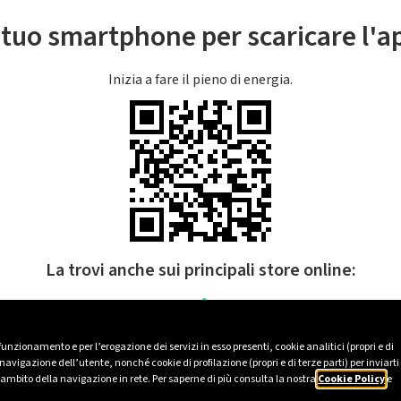
l tuo smartphone per scaricare l'
Inizia a fare il pieno di energia.
La trovi anche sui principali store online:
 funzionamento e per l’erogazione dei servizi in esso presenti, cookie analitici (propri e di
avigazione dell’utente, nonché cookie di profilazione (propri e di terze parti) per inviarti
’ambito della navigazione in rete. Per saperne di più consulta la nostra
Cookie Policy
e