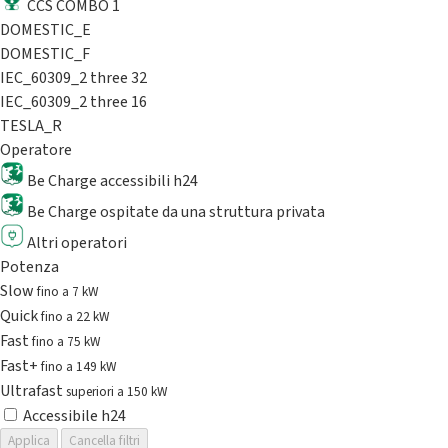
CCS COMBO 1
DOMESTIC_E
DOMESTIC_F
IEC_60309_2 three 32
IEC_60309_2 three 16
TESLA_R
Operatore
Be Charge accessibili h24
Be Charge ospitate da una struttura privata
Altri operatori
Potenza
Slow
fino a 7 kW
Quick
fino a 22 kW
Fast
fino a 75 kW
Fast+
fino a 149 kW
Ultrafast
superiori a 150 kW
Accessibile h24
Applica
Cancella filtri