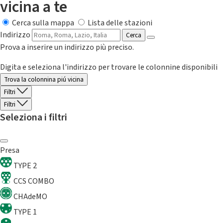
vicina a te
Cerca sulla mappa
Lista delle stazioni
Indirizzo
Cerca
Prova a inserire un indirizzo più preciso.
Digita e seleziona l'indirizzo per trovare le colonnine disponibili
Trova la colonnina piú vicina
Filtri
Filtri
Seleziona i filtri
Presa
TYPE 2
CCS COMBO
CHAdeMO
TYPE 1