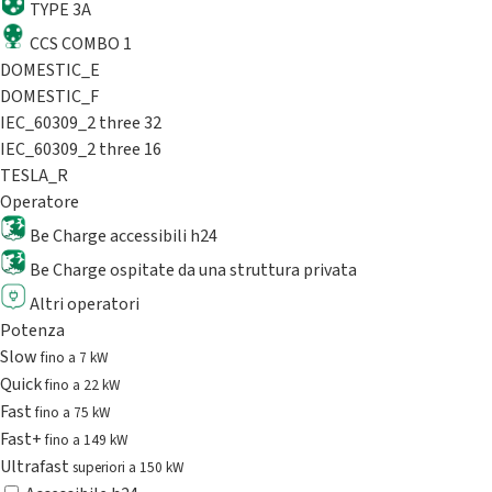
TYPE 3A
CCS COMBO 1
DOMESTIC_E
DOMESTIC_F
IEC_60309_2 three 32
IEC_60309_2 three 16
TESLA_R
Operatore
Be Charge accessibili h24
Be Charge ospitate da una struttura privata
Altri operatori
Potenza
Slow
fino a 7 kW
Quick
fino a 22 kW
Fast
fino a 75 kW
Fast+
fino a 149 kW
Ultrafast
superiori a 150 kW