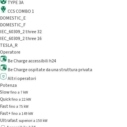
TYPE 3A
CCS COMBO 1
DOMESTIC_E
DOMESTIC_F
IEC_60309_2 three 32
IEC_60309_2 three 16
TESLA_R
Operatore
Be Charge accessibili h24
Be Charge ospitate da una struttura privata
Altri operatori
Potenza
Slow
fino a 7 kW
Quick
fino a 22 kW
Fast
fino a 75 kW
Fast+
fino a 149 kW
Ultrafast
superiori a 150 kW