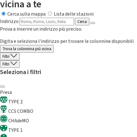
vicina a te
Cerca sulla mappa
Lista delle stazioni
Indirizzo
Cerca
Prova a inserire un indirizzo più preciso.
Digita e seleziona l'indirizzo per trovare le colonnine disponibili
Trova la colonnina piú vicina
Filtri
Filtri
Seleziona i filtri
Presa
TYPE 2
CCS COMBO
CHAdeMO
TYPE 1