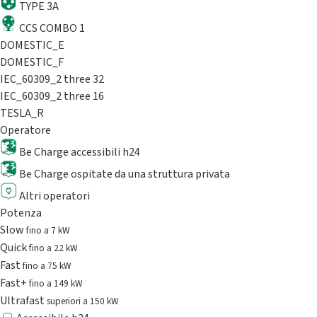
TYPE 3A
CCS COMBO 1
DOMESTIC_E
DOMESTIC_F
IEC_60309_2 three 32
IEC_60309_2 three 16
TESLA_R
Operatore
Be Charge accessibili h24
Be Charge ospitate da una struttura privata
Altri operatori
Potenza
Slow
fino a 7 kW
Quick
fino a 22 kW
Fast
fino a 75 kW
Fast+
fino a 149 kW
Ultrafast
superiori a 150 kW