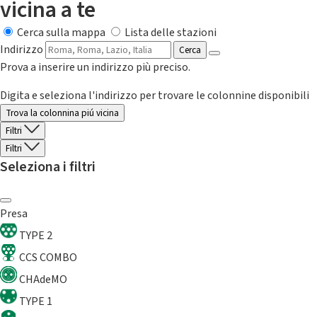
vicina a te
Cerca sulla mappa
Lista delle stazioni
Indirizzo
Cerca
Prova a inserire un indirizzo più preciso.
Digita e seleziona l'indirizzo per trovare le colonnine disponibili
Trova la colonnina piú vicina
Filtri
Filtri
Seleziona i filtri
Presa
TYPE 2
CCS COMBO
CHAdeMO
TYPE 1