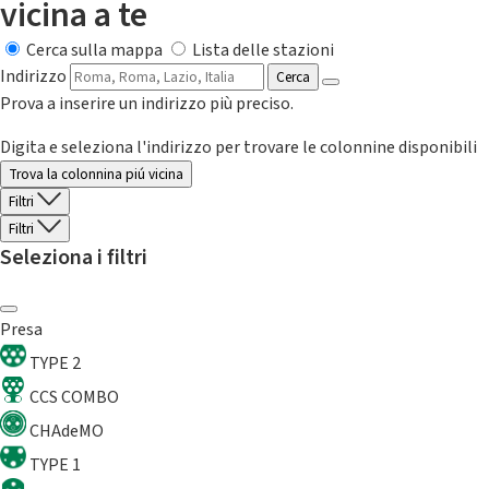
vicina a te
Cerca sulla mappa
Lista delle stazioni
Indirizzo
Cerca
Prova a inserire un indirizzo più preciso.
Digita e seleziona l'indirizzo per trovare le colonnine disponibili
Trova la colonnina piú vicina
Filtri
Filtri
Seleziona i filtri
Presa
TYPE 2
CCS COMBO
CHAdeMO
TYPE 1