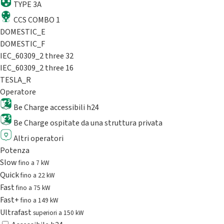
TYPE 3A
CCS COMBO 1
DOMESTIC_E
DOMESTIC_F
IEC_60309_2 three 32
IEC_60309_2 three 16
TESLA_R
Operatore
Be Charge accessibili h24
Be Charge ospitate da una struttura privata
Altri operatori
Potenza
Slow
fino a 7 kW
Quick
fino a 22 kW
Fast
fino a 75 kW
Fast+
fino a 149 kW
Ultrafast
superiori a 150 kW