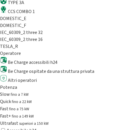
TYPE 3A
CCS COMBO 1
DOMESTIC_E
DOMESTIC_F
IEC_60309_2 three 32
IEC_60309_2 three 16
TESLA_R
Operatore
Be Charge accessibili h24
Be Charge ospitate da una struttura privata
Altri operatori
Potenza
Slow
fino a 7 kW
Quick
fino a 22 kW
Fast
fino a 75 kW
Fast+
fino a 149 kW
Ultrafast
superiori a 150 kW