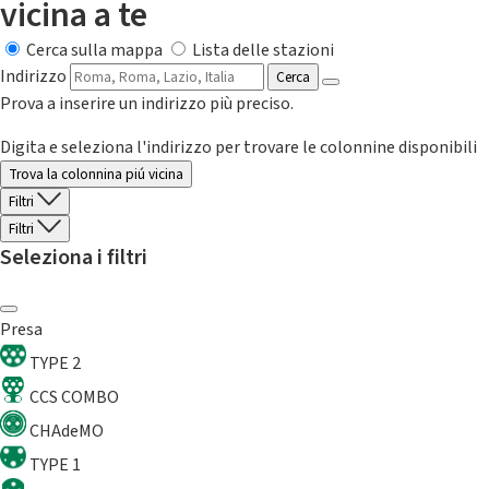
vicina a te
Cerca sulla mappa
Lista delle stazioni
Indirizzo
Cerca
Prova a inserire un indirizzo più preciso.
Digita e seleziona l'indirizzo per trovare le colonnine disponibili
Trova la colonnina piú vicina
Filtri
Filtri
Seleziona i filtri
Presa
TYPE 2
CCS COMBO
CHAdeMO
TYPE 1