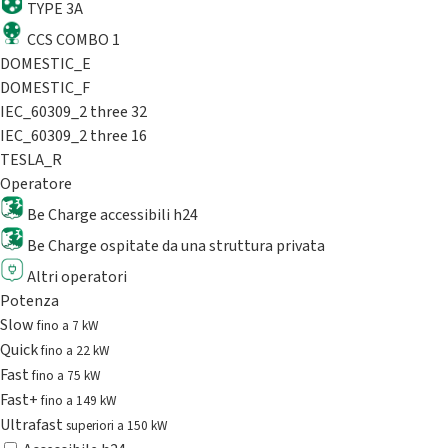
TYPE 3A
CCS COMBO 1
DOMESTIC_E
DOMESTIC_F
IEC_60309_2 three 32
IEC_60309_2 three 16
TESLA_R
Operatore
Be Charge accessibili h24
Be Charge ospitate da una struttura privata
Altri operatori
Potenza
Slow
fino a 7 kW
Quick
fino a 22 kW
Fast
fino a 75 kW
Fast+
fino a 149 kW
Ultrafast
superiori a 150 kW