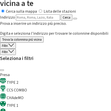
vicina a te
Cerca sulla mappa
Lista delle stazioni
Indirizzo
Cerca
Prova a inserire un indirizzo più preciso.
Digita e seleziona l'indirizzo per trovare le colonnine disponibili
Trova la colonnina piú vicina
Filtri
Filtri
Seleziona i filtri
Presa
TYPE 2
CCS COMBO
CHAdeMO
TYPE 1