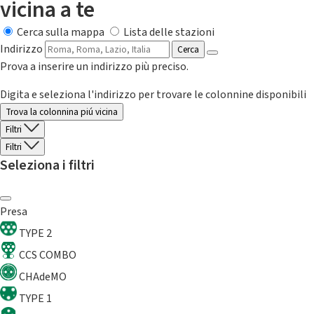
vicina a te
Cerca sulla mappa
Lista delle stazioni
Indirizzo
Cerca
Prova a inserire un indirizzo più preciso.
Digita e seleziona l'indirizzo per trovare le colonnine disponibili
Trova la colonnina piú vicina
Filtri
Filtri
Seleziona i filtri
Presa
TYPE 2
CCS COMBO
CHAdeMO
TYPE 1