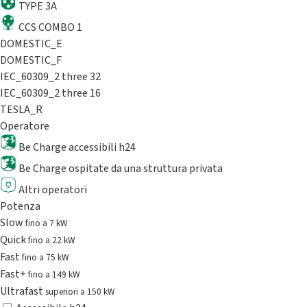
TYPE 3A
CCS COMBO 1
DOMESTIC_E
DOMESTIC_F
IEC_60309_2 three 32
IEC_60309_2 three 16
TESLA_R
Operatore
Be Charge accessibili h24
Be Charge ospitate da una struttura privata
Altri operatori
Potenza
Slow
fino a 7 kW
Quick
fino a 22 kW
Fast
fino a 75 kW
Fast+
fino a 149 kW
Ultrafast
superiori a 150 kW