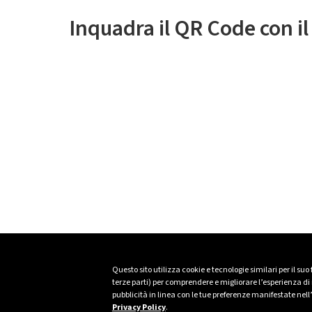
Inquadra il QR Code con i
Questo sito utilizza cookie e tecnologie similari per il suo
terze parti) per comprendere e migliorare l’esperienza di n
pubblicità in linea con le tue preferenze manifestate nell
Privacy Policy
.