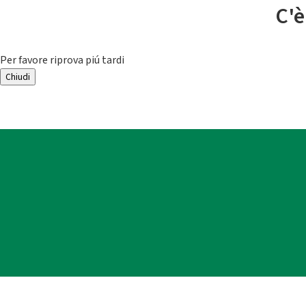
C'è
Per favore riprova piú tardi
Chiudi