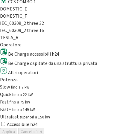
CCS COMBO 1
DOMESTIC_E
DOMESTIC_F
IEC_60309_2 three 32
IEC_60309_2 three 16
TESLA_R
Operatore
Be Charge accessibili h24
Be Charge ospitate da una struttura privata
Altri operatori
Potenza
Slow
fino a 7 kW
Quick
fino a 22 kW
Fast
fino a 75 kW
Fast+
fino a 149 kW
Ultrafast
superiori a 150 kW
Accessibile h24
Applica
Cancella filtri