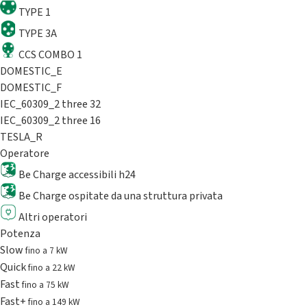
TYPE 1
TYPE 3A
CCS COMBO 1
DOMESTIC_E
DOMESTIC_F
IEC_60309_2 three 32
IEC_60309_2 three 16
TESLA_R
Operatore
Be Charge accessibili h24
Be Charge ospitate da una struttura privata
Altri operatori
Potenza
Slow
fino a 7 kW
Quick
fino a 22 kW
Fast
fino a 75 kW
Fast+
fino a 149 kW