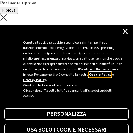
Per favore riprova.
Riprova
C'è un problema con il recupero dei
×
dati.
Questo sito utilizza cookie e tecnologie similari per il suo
funzionamento e per l’erogazione dei servizi in esso presenti,
Per favore riprova piú tardi
cookie analitici (propri e di terze parti) per comprendere e
migliorare l’esperienza di navigazione dell’utente, nonché cookie
Chiudi
di profilazione (propri e di terze parti) per inviarti pubblicità in linea
con le tue preferenze manifestate nell’ambito della navigazione
in rete. Per saperne di più consulta la nostra
Cookie Policy
e
Privacy Policy
.
Sei un’azienda o una PA?
Gestisci le tue scelte sui cookie
.
Cliccando su "Accetta tutti" acconsenti all’uso dei suddetti
cookie.
Trova la soluzione più giusta per te.
PERSONALIZZA
Richiedi una colonnina
USA SOLO I COOKIE NECESSARI