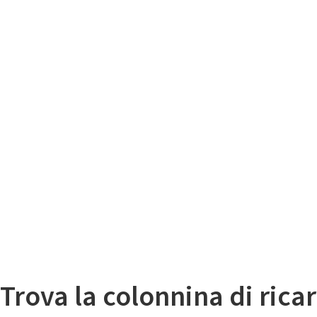
Il
Mappa colonnine di ricarica auto elettriche
Trova la colonnina di ricar