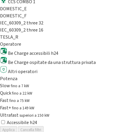
CCS COMBO 1
DOMESTIC_E
DOMESTIC_F
IEC_60309_2 three 32
IEC_60309_2 three 16
TESLA_R
Operatore
Be Charge accessibili h24
Be Charge ospitate da una struttura privata
Altri operatori
Potenza
Slow
fino a 7 kW
Quick
fino a 22 kW
Fast
fino a 75 kW
Fast+
fino a 149 kW
Ultrafast
superiori a 150 kW
Accessibile h24
Applica
Cancella filtri