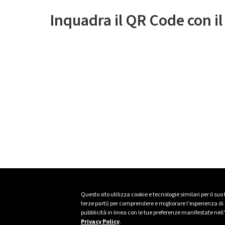
Inquadra il QR Code con i
Questo sito utilizza cookie e tecnologie similari per il suo
terze parti) per comprendere e migliorare l’esperienza di n
pubblicità in linea con le tue preferenze manifestate nell
Privacy Policy
.