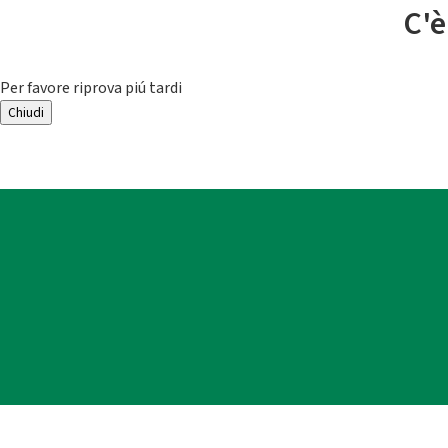
C'è
Per favore riprova piú tardi
Chiudi