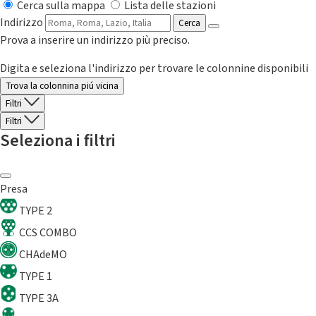
Cerca sulla mappa
Lista delle stazioni
Indirizzo
Cerca
Prova a inserire un indirizzo più preciso.
Digita e seleziona l'indirizzo per trovare le colonnine disponibili
Trova la colonnina piú vicina
Filtri
Filtri
Seleziona i filtri
Presa
TYPE 2
CCS COMBO
CHAdeMO
TYPE 1
TYPE 3A