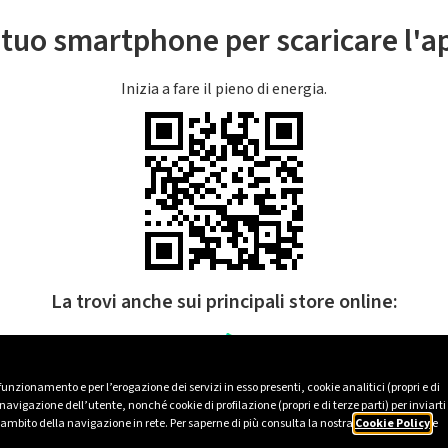
l tuo smartphone per scaricare l'
Inizia a fare il pieno di energia.
La trovi anche sui principali store online:
 funzionamento e per l’erogazione dei servizi in esso presenti, cookie analitici (propri e di
avigazione dell’utente, nonché cookie di profilazione (propri e di terze parti) per inviarti
’ambito della navigazione in rete. Per saperne di più consulta la nostra
Cookie Policy
e