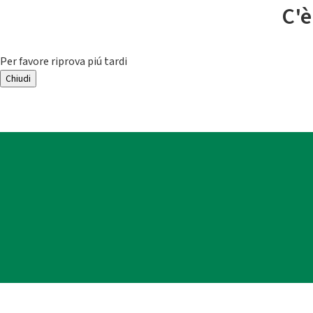
C'è
Per favore riprova piú tardi
Chiudi