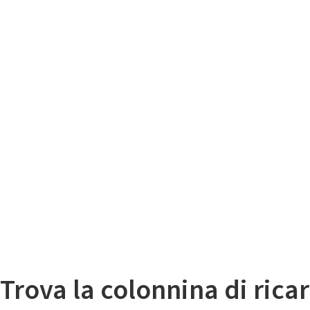
Il
Mappa colonnine di ricarica auto elettriche
Trova la colonnina di ricar