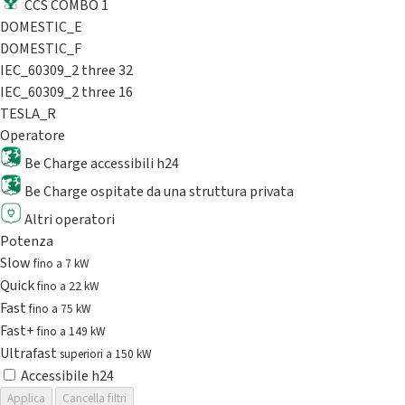
CCS COMBO 1
DOMESTIC_E
DOMESTIC_F
IEC_60309_2 three 32
IEC_60309_2 three 16
TESLA_R
Operatore
Be Charge accessibili h24
Be Charge ospitate da una struttura privata
Altri operatori
Potenza
Slow
fino a 7 kW
Quick
fino a 22 kW
Fast
fino a 75 kW
Fast+
fino a 149 kW
Ultrafast
superiori a 150 kW
Accessibile h24
Applica
Cancella filtri