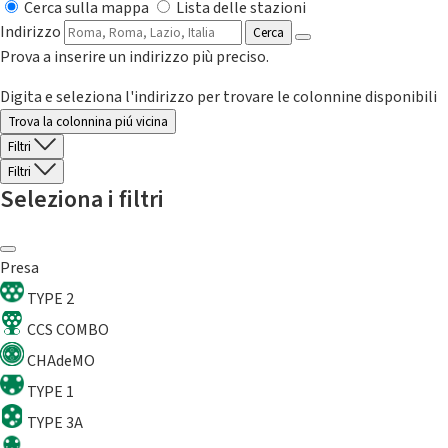
Cerca sulla mappa
Lista delle stazioni
Indirizzo
Cerca
Prova a inserire un indirizzo più preciso.
Digita e seleziona l'indirizzo per trovare le colonnine disponibili
Trova la colonnina piú vicina
Filtri
Filtri
Seleziona i filtri
Presa
TYPE 2
CCS COMBO
CHAdeMO
TYPE 1
TYPE 3A