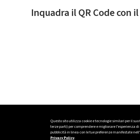
Inquadra il QR Code con i
Questo sito utilizza cookie e tecnologie similari per il suo
terze parti) per comprendere e migliorare l’esperienza di n
pubblicità in linea con le tue preferenze manifestate nell
Privacy Policy
.