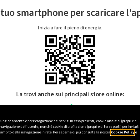
l tuo smartphone per scaricare l'
Inizia a fare il pieno di energia.
La trovi anche sui principali store online:
 funzionamento e per l’erogazione dei servizi in esso presenti, cookie analitici (propri e di
avigazione dell’utente, nonché cookie di profilazione (propri e di terze parti) per inviarti
’ambito della navigazione in rete. Per saperne di più consulta la nostra
Cookie Policy
e