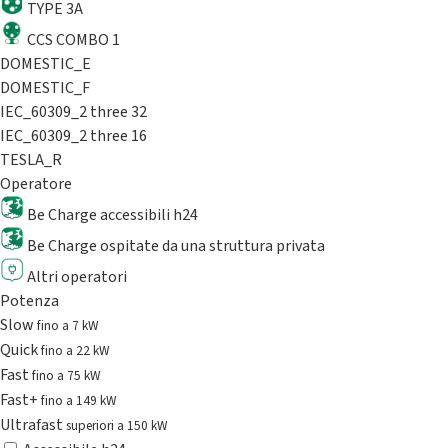
TYPE 3A
CCS COMBO 1
DOMESTIC_E
DOMESTIC_F
IEC_60309_2 three 32
IEC_60309_2 three 16
TESLA_R
Operatore
Be Charge accessibili h24
Be Charge ospitate da una struttura privata
Altri operatori
Potenza
Slow
fino a 7 kW
Quick
fino a 22 kW
Fast
fino a 75 kW
Fast+
fino a 149 kW
Ultrafast
superiori a 150 kW