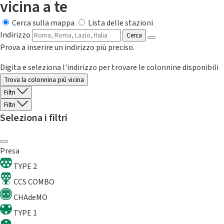
vicina a te
Cerca sulla mappa
Lista delle stazioni
Indirizzo
Cerca
Prova a inserire un indirizzo più preciso.
Digita e seleziona l'indirizzo per trovare le colonnine disponibili
Trova la colonnina piú vicina
Filtri
Filtri
Seleziona i filtri
Presa
TYPE 2
CCS COMBO
CHAdeMO
TYPE 1