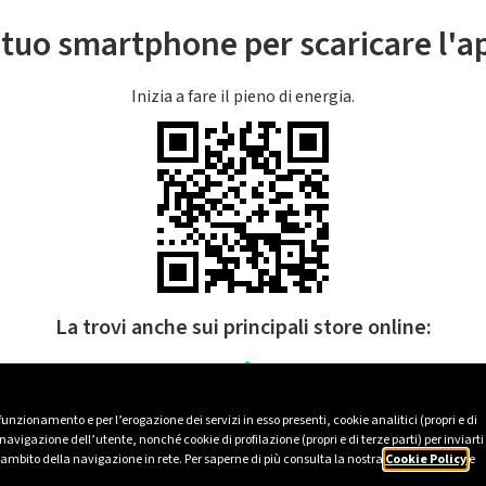
l tuo smartphone per scaricare l'
Inizia a fare il pieno di energia.
La trovi anche sui principali store online:
 funzionamento e per l’erogazione dei servizi in esso presenti, cookie analitici (propri e di
avigazione dell’utente, nonché cookie di profilazione (propri e di terze parti) per inviarti
’ambito della navigazione in rete. Per saperne di più consulta la nostra
Cookie Policy
e