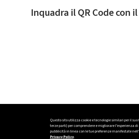
Inquadra il QR Code con i
Questo sito utilizza cookie e tecnologie similari per il suo
terze parti) per comprendere e migliorare l’esperienza di n
pubblicità in linea con le tue preferenze manifestate nell
Privacy Policy
.