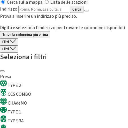
Cerca sulla mappa
Lista delle stazioni
Indirizzo
Cerca
Prova a inserire un indirizzo più preciso.
Digita e seleziona l'indirizzo per trovare le colonnine disponibili
Trova la colonnina piú vicina
Filtri
Filtri
Seleziona i filtri
Presa
TYPE 2
CCS COMBO
CHAdeMO
TYPE 1
TYPE 3A