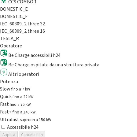
CCS COMBO 1
DOMESTIC_E
DOMESTIC_F
IEC_60309_2 three 32
IEC_60309_2 three 16
TESLA_R
Operatore
Be Charge accessibili h24
Be Charge ospitate da una struttura privata
Altri operatori
Potenza
Slow
fino a 7 kW
Quick
fino a 22 kW
Fast
fino a 75 kW
Fast+
fino a 149 kW
Ultrafast
superiori a 150 kW
Accessibile h24
Applica
Cancella filtri