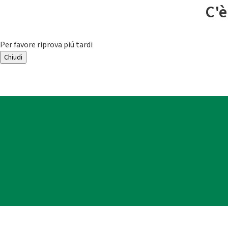
C'è
Per favore riprova piú tardi
Chiudi