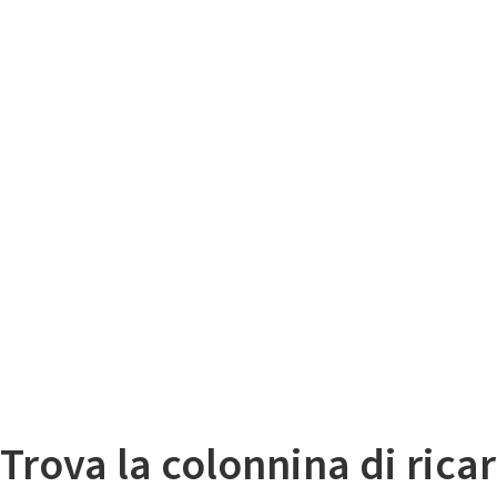
Il
Mappa colonnine di ricarica auto elettriche
Trova la colonnina di ricar