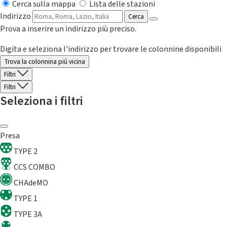
Cerca sulla mappa
Lista delle stazioni
Indirizzo
Cerca
Prova a inserire un indirizzo più preciso.
Digita e seleziona l'indirizzo per trovare le colonnine disponibili
Trova la colonnina piú vicina
Filtri
Filtri
Seleziona i filtri
Presa
TYPE 2
CCS COMBO
CHAdeMO
TYPE 1
TYPE 3A