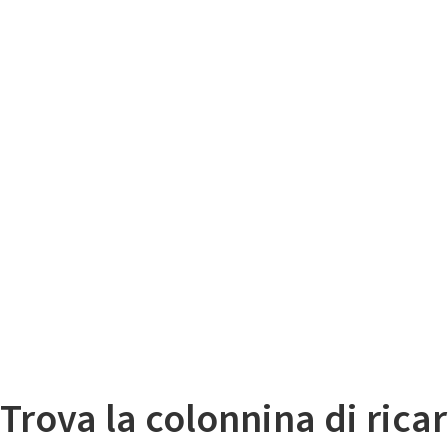
Il
Mappa colonnine di ricarica auto elettriche
Trova la colonnina di ricar