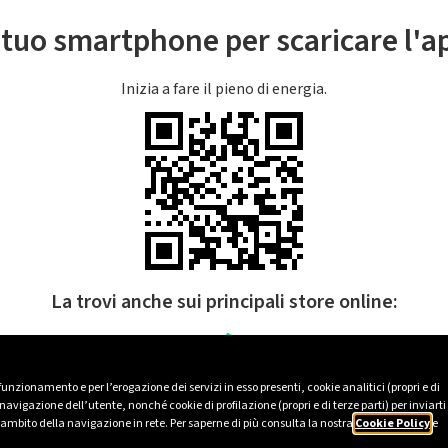
l tuo smartphone per scaricare l'
Inizia a fare il pieno di energia.
La trovi anche sui principali store online:
 funzionamento e per l’erogazione dei servizi in esso presenti, cookie analitici (propri e di
avigazione dell’utente, nonché cookie di profilazione (propri e di terze parti) per inviarti
’ambito della navigazione in rete. Per saperne di più consulta la nostra
Cookie Policy
e