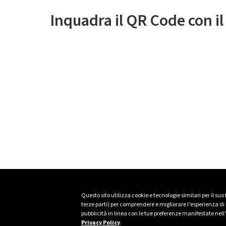
Inquadra il QR Code con i
Questo sito utilizza cookie e tecnologie similari per il suo
terze parti) per comprendere e migliorare l’esperienza di n
pubblicità in linea con le tue preferenze manifestate nell
Privacy Policy
.