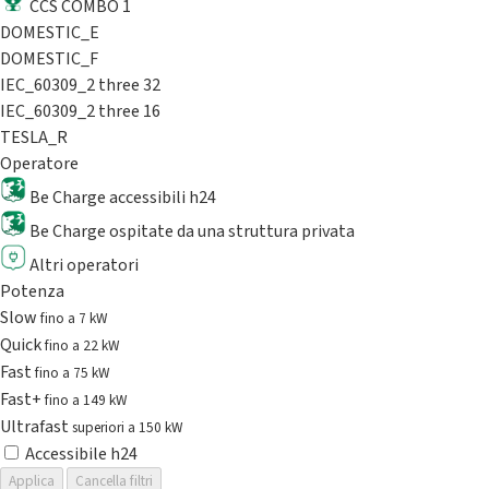
CCS COMBO 1
DOMESTIC_E
DOMESTIC_F
IEC_60309_2 three 32
IEC_60309_2 three 16
TESLA_R
Operatore
Be Charge accessibili h24
Be Charge ospitate da una struttura privata
Altri operatori
Potenza
Slow
fino a 7 kW
Quick
fino a 22 kW
Fast
fino a 75 kW
Fast+
fino a 149 kW
Ultrafast
superiori a 150 kW
Accessibile h24
Applica
Cancella filtri