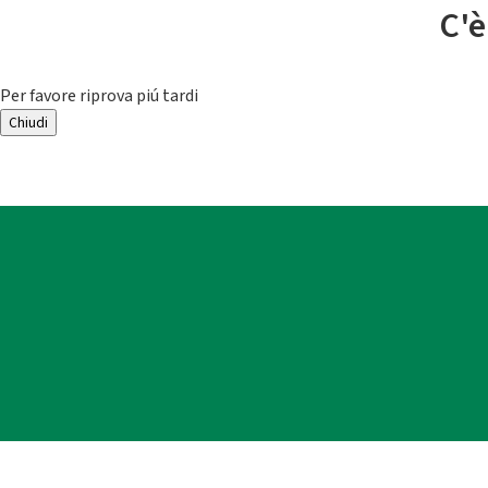
C'è
Per favore riprova piú tardi
Chiudi