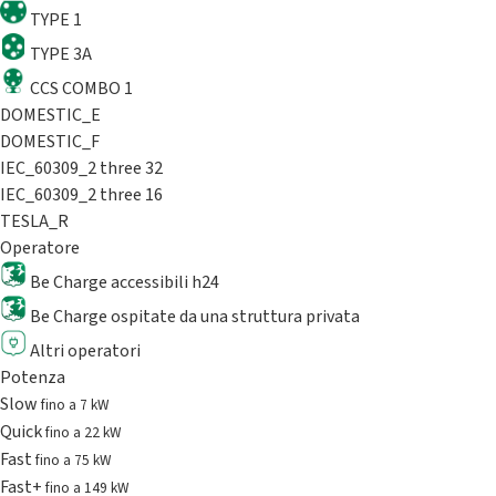
TYPE 1
TYPE 3A
CCS COMBO 1
DOMESTIC_E
DOMESTIC_F
IEC_60309_2 three 32
IEC_60309_2 three 16
TESLA_R
Operatore
Be Charge accessibili h24
Be Charge ospitate da una struttura privata
Altri operatori
Potenza
Slow
fino a 7 kW
Quick
fino a 22 kW
Fast
fino a 75 kW
Fast+
fino a 149 kW