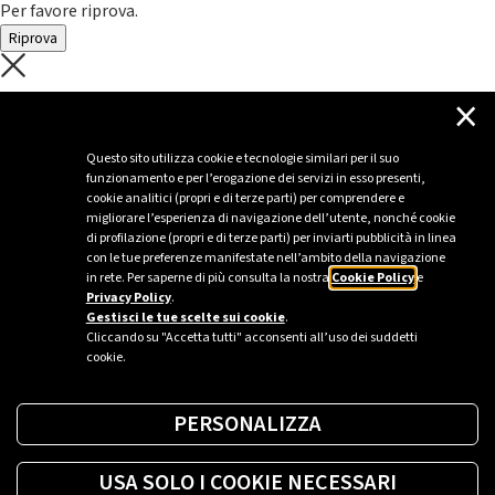
Per favore riprova.
Riprova
C'è un problema con il recupero dei
×
dati.
Questo sito utilizza cookie e tecnologie similari per il suo
funzionamento e per l’erogazione dei servizi in esso presenti,
Per favore riprova piú tardi
cookie analitici (propri e di terze parti) per comprendere e
migliorare l’esperienza di navigazione dell’utente, nonché cookie
Chiudi
di profilazione (propri e di terze parti) per inviarti pubblicità in linea
con le tue preferenze manifestate nell’ambito della navigazione
in rete. Per saperne di più consulta la nostra
Cookie Policy
e
Privacy Policy
.
Sei un’azienda o una PA?
Gestisci le tue scelte sui cookie
.
Cliccando su "Accetta tutti" acconsenti all’uso dei suddetti
cookie.
Trova la soluzione più giusta per te.
PERSONALIZZA
Richiedi una colonnina
USA SOLO I COOKIE NECESSARI