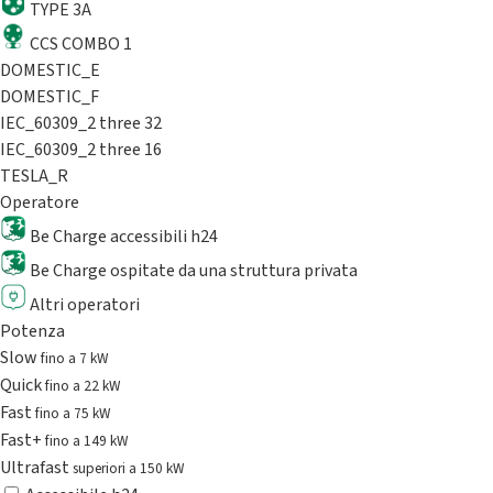
TYPE 3A
CCS COMBO 1
DOMESTIC_E
DOMESTIC_F
IEC_60309_2 three 32
IEC_60309_2 three 16
TESLA_R
Operatore
Be Charge accessibili h24
Be Charge ospitate da una struttura privata
Altri operatori
Potenza
Slow
fino a 7 kW
Quick
fino a 22 kW
Fast
fino a 75 kW
Fast+
fino a 149 kW
Ultrafast
superiori a 150 kW