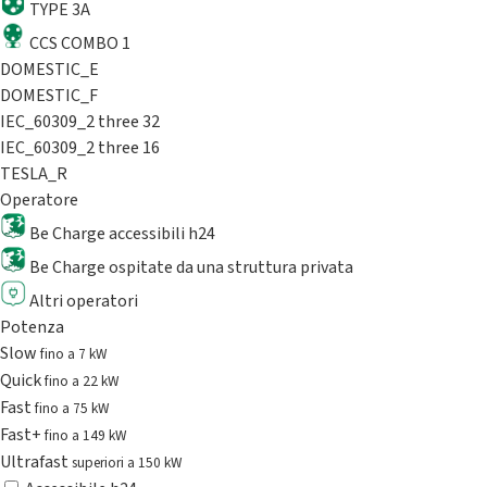
TYPE 3A
CCS COMBO 1
DOMESTIC_E
DOMESTIC_F
IEC_60309_2 three 32
IEC_60309_2 three 16
TESLA_R
Operatore
Be Charge accessibili h24
Be Charge ospitate da una struttura privata
Altri operatori
Potenza
Slow
fino a 7 kW
Quick
fino a 22 kW
Fast
fino a 75 kW
Fast+
fino a 149 kW
Ultrafast
superiori a 150 kW