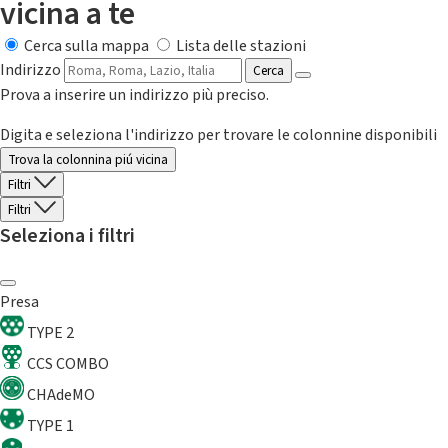
vicina a te
Cerca sulla mappa
Lista delle stazioni
Indirizzo
Cerca
Prova a inserire un indirizzo più preciso.
Digita e seleziona l'indirizzo per trovare le colonnine disponibili
Trova la colonnina piú vicina
Filtri
Filtri
Seleziona i filtri
Presa
TYPE 2
CCS COMBO
CHAdeMO
TYPE 1