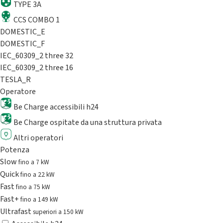
TYPE 3A
CCS COMBO 1
DOMESTIC_E
DOMESTIC_F
IEC_60309_2 three 32
IEC_60309_2 three 16
TESLA_R
Operatore
Be Charge accessibili h24
Be Charge ospitate da una struttura privata
Altri operatori
Potenza
Slow
fino a 7 kW
Quick
fino a 22 kW
Fast
fino a 75 kW
Fast+
fino a 149 kW
Ultrafast
superiori a 150 kW