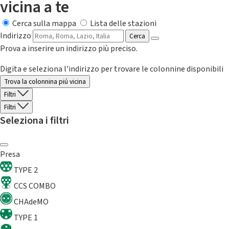
vicina a te
Cerca sulla mappa
Lista delle stazioni
Indirizzo
Cerca
Prova a inserire un indirizzo più preciso.
Digita e seleziona l'indirizzo per trovare le colonnine disponibili
Trova la colonnina piú vicina
Filtri
Filtri
Seleziona i filtri
Presa
TYPE 2
CCS COMBO
CHAdeMO
TYPE 1