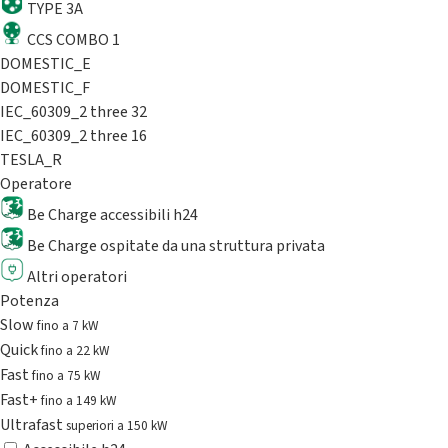
TYPE 3A
CCS COMBO 1
DOMESTIC_E
DOMESTIC_F
IEC_60309_2 three 32
IEC_60309_2 three 16
TESLA_R
Operatore
Be Charge accessibili h24
Be Charge ospitate da una struttura privata
Altri operatori
Potenza
Slow
fino a 7 kW
Quick
fino a 22 kW
Fast
fino a 75 kW
Fast+
fino a 149 kW
Ultrafast
superiori a 150 kW