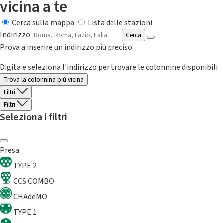
vicina a te
Cerca sulla mappa
Lista delle stazioni
Indirizzo
Cerca
Prova a inserire un indirizzo più preciso.
Digita e seleziona l'indirizzo per trovare le colonnine disponibili
Trova la colonnina piú vicina
Filtri
Filtri
Seleziona i filtri
Presa
TYPE 2
CCS COMBO
CHAdeMO
TYPE 1