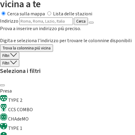
vicina a te
Cerca sulla mappa
Lista delle stazioni
Indirizzo
Cerca
Prova a inserire un indirizzo più preciso.
Digita e seleziona l'indirizzo per trovare le colonnine disponibili
Trova la colonnina piú vicina
Filtri
Filtri
Seleziona i filtri
Presa
TYPE 2
CCS COMBO
CHAdeMO
TYPE 1