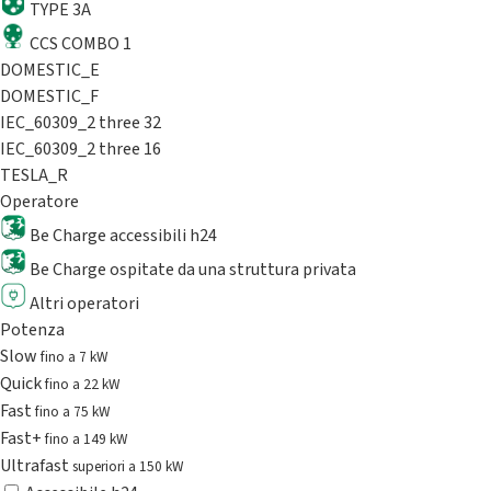
TYPE 3A
CCS COMBO 1
DOMESTIC_E
DOMESTIC_F
IEC_60309_2 three 32
IEC_60309_2 three 16
TESLA_R
Operatore
Be Charge accessibili h24
Be Charge ospitate da una struttura privata
Altri operatori
Potenza
Slow
fino a 7 kW
Quick
fino a 22 kW
Fast
fino a 75 kW
Fast+
fino a 149 kW
Ultrafast
superiori a 150 kW