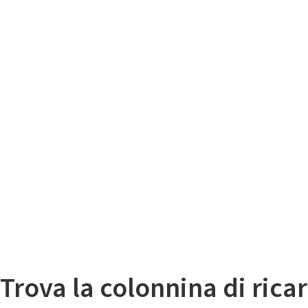
Il
Mappa colonnine di ricarica auto elettriche
Trova la colonnina di ricar