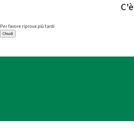
C'è
Per favore riprova piú tardi
Chiudi