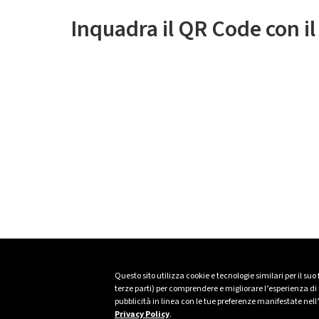
Inquadra il QR Code con i
Questo sito utilizza cookie e tecnologie similari per il suo
terze parti) per comprendere e migliorare l’esperienza di n
pubblicità in linea con le tue preferenze manifestate nell
Privacy Policy
.