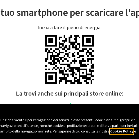
l tuo smartphone per scaricare l'
Inizia a fare il pieno di energia.
La trovi anche sui principali store online:
 funzionamento e per l’erogazione dei servizi in esso presenti, cookie analitici (propri e di
avigazione dell’utente, nonché cookie di profilazione (propri e di terze parti) per inviarti
’ambito della navigazione in rete. Per saperne di più consulta la nostra
Cookie Policy
e