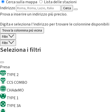
Cerca sulla mappa
Lista delle stazioni
Indirizzo
Cerca
Prova a inserire un indirizzo più preciso.
Digita e seleziona l'indirizzo per trovare le colonnine disponibili
Trova la colonnina piú vicina
Filtri
Filtri
Seleziona i filtri
Presa
TYPE 2
CCS COMBO
CHAdeMO
TYPE 1
TYPE 3A