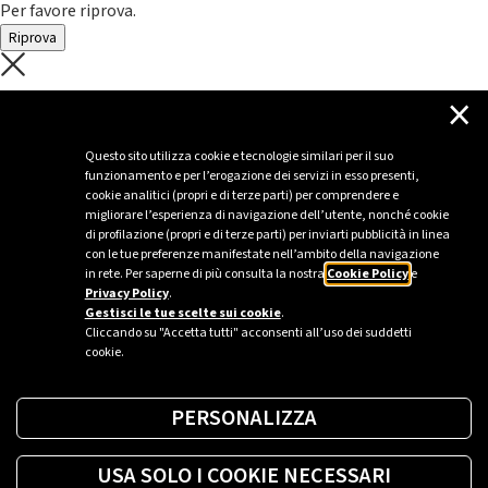
Per favore riprova.
Riprova
C'è un problema con il recupero dei
×
dati.
Questo sito utilizza cookie e tecnologie similari per il suo
funzionamento e per l’erogazione dei servizi in esso presenti,
Per favore riprova piú tardi
cookie analitici (propri e di terze parti) per comprendere e
migliorare l’esperienza di navigazione dell’utente, nonché cookie
Chiudi
di profilazione (propri e di terze parti) per inviarti pubblicità in linea
con le tue preferenze manifestate nell’ambito della navigazione
in rete. Per saperne di più consulta la nostra
Cookie Policy
e
Privacy Policy
.
Sei un’azienda o una PA?
Gestisci le tue scelte sui cookie
.
Cliccando su "Accetta tutti" acconsenti all’uso dei suddetti
cookie.
Trova la soluzione più giusta per te.
PERSONALIZZA
Richiedi una colonnina
USA SOLO I COOKIE NECESSARI