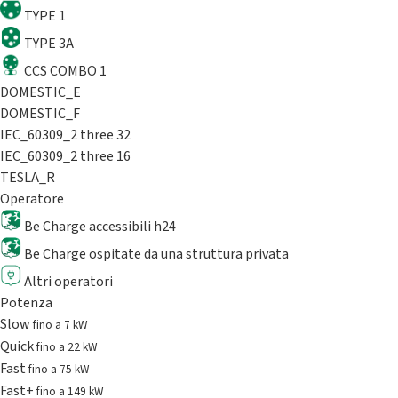
TYPE 1
TYPE 3A
CCS COMBO 1
DOMESTIC_E
DOMESTIC_F
IEC_60309_2 three 32
IEC_60309_2 three 16
TESLA_R
Operatore
Be Charge accessibili h24
Be Charge ospitate da una struttura privata
Altri operatori
Potenza
Slow
fino a 7 kW
Quick
fino a 22 kW
Fast
fino a 75 kW
Fast+
fino a 149 kW