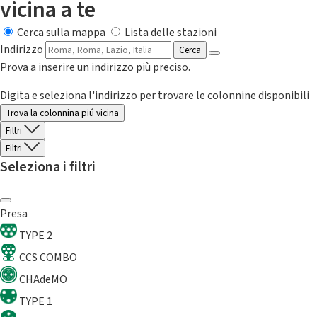
vicina a te
Cerca sulla mappa
Lista delle stazioni
Indirizzo
Cerca
Prova a inserire un indirizzo più preciso.
Digita e seleziona l'indirizzo per trovare le colonnine disponibili
Trova la colonnina piú vicina
Filtri
Filtri
Seleziona i filtri
Presa
TYPE 2
CCS COMBO
CHAdeMO
TYPE 1