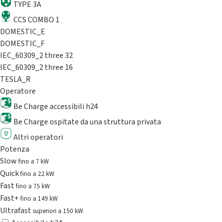
TYPE 3A
CCS COMBO 1
DOMESTIC_E
DOMESTIC_F
IEC_60309_2 three 32
IEC_60309_2 three 16
TESLA_R
Operatore
Be Charge accessibili h24
Be Charge ospitate da una struttura privata
Altri operatori
Potenza
Slow
fino a 7 kW
Quick
fino a 22 kW
Fast
fino a 75 kW
Fast+
fino a 149 kW
Ultrafast
superiori a 150 kW