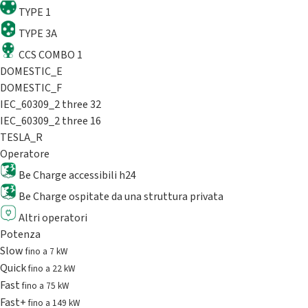
TYPE 1
TYPE 3A
CCS COMBO 1
DOMESTIC_E
DOMESTIC_F
IEC_60309_2 three 32
IEC_60309_2 three 16
TESLA_R
Operatore
Be Charge accessibili h24
Be Charge ospitate da una struttura privata
Altri operatori
Potenza
Slow
fino a 7 kW
Quick
fino a 22 kW
Fast
fino a 75 kW
Fast+
fino a 149 kW