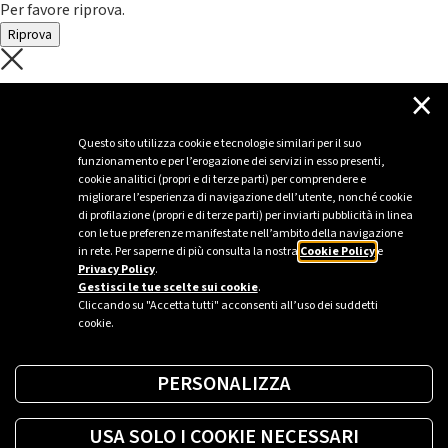
Per favore riprova.
Riprova
C'è un problema con il recupero dei
×
dati.
Questo sito utilizza cookie e tecnologie similari per il suo
funzionamento e per l’erogazione dei servizi in esso presenti,
Per favore riprova piú tardi
cookie analitici (propri e di terze parti) per comprendere e
migliorare l’esperienza di navigazione dell’utente, nonché cookie
Chiudi
di profilazione (propri e di terze parti) per inviarti pubblicità in linea
con le tue preferenze manifestate nell’ambito della navigazione
in rete. Per saperne di più consulta la nostra
Cookie Policy
e
Privacy Policy
.
Sei un’azienda o una PA?
Gestisci le tue scelte sui cookie
.
Cliccando su "Accetta tutti" acconsenti all’uso dei suddetti
cookie.
Trova la soluzione più giusta per te.
PERSONALIZZA
Richiedi una colonnina
USA SOLO I COOKIE NECESSARI