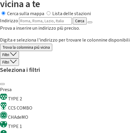
vicina a te
Cerca sulla mappa
Lista delle stazioni
Indirizzo
Cerca
Prova a inserire un indirizzo più preciso.
Digita e seleziona l'indirizzo per trovare le colonnine disponibili
Trova la colonnina piú vicina
Filtri
Filtri
Seleziona i filtri
Presa
TYPE 2
CCS COMBO
CHAdeMO
TYPE 1