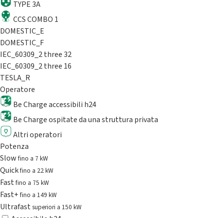
TYPE 3A
CCS COMBO 1
DOMESTIC_E
DOMESTIC_F
IEC_60309_2 three 32
IEC_60309_2 three 16
TESLA_R
Operatore
Be Charge accessibili h24
Be Charge ospitate da una struttura privata
Altri operatori
Potenza
Slow
fino a 7 kW
Quick
fino a 22 kW
Fast
fino a 75 kW
Fast+
fino a 149 kW
Ultrafast
superiori a 150 kW