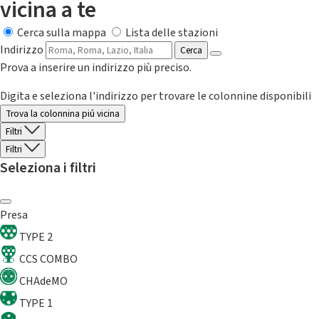
vicina a te
Cerca sulla mappa
Lista delle stazioni
Indirizzo
Cerca
Prova a inserire un indirizzo più preciso.
Digita e seleziona l'indirizzo per trovare le colonnine disponibili
Trova la colonnina piú vicina
Filtri
Filtri
Seleziona i filtri
Presa
TYPE 2
CCS COMBO
CHAdeMO
TYPE 1