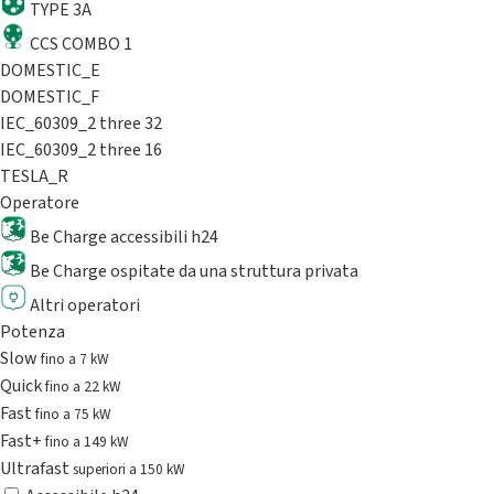
TYPE 3A
CCS COMBO 1
DOMESTIC_E
DOMESTIC_F
IEC_60309_2 three 32
IEC_60309_2 three 16
TESLA_R
Operatore
Be Charge accessibili h24
Be Charge ospitate da una struttura privata
Altri operatori
Potenza
Slow
fino a 7 kW
Quick
fino a 22 kW
Fast
fino a 75 kW
Fast+
fino a 149 kW
Ultrafast
superiori a 150 kW