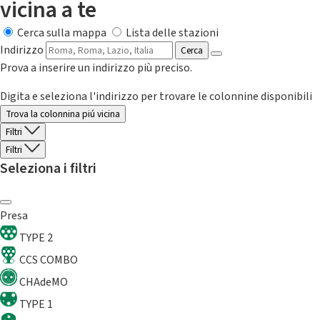
vicina a te
Cerca sulla mappa
Lista delle stazioni
Indirizzo
Cerca
Prova a inserire un indirizzo più preciso.
Digita e seleziona l'indirizzo per trovare le colonnine disponibili
Trova la colonnina piú vicina
Filtri
Filtri
Seleziona i filtri
Presa
TYPE 2
CCS COMBO
CHAdeMO
TYPE 1