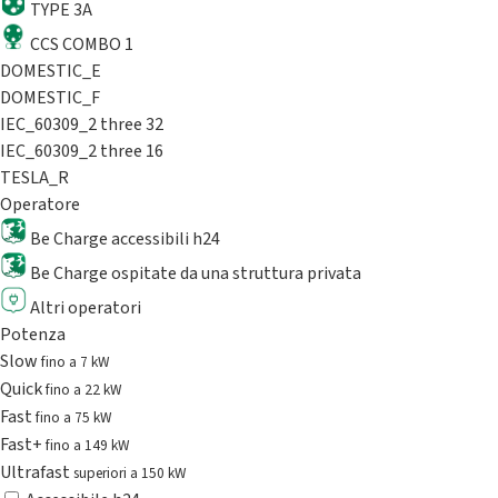
TYPE 3A
CCS COMBO 1
DOMESTIC_E
DOMESTIC_F
IEC_60309_2 three 32
IEC_60309_2 three 16
TESLA_R
Operatore
Be Charge accessibili h24
Be Charge ospitate da una struttura privata
Altri operatori
Potenza
Slow
fino a 7 kW
Quick
fino a 22 kW
Fast
fino a 75 kW
Fast+
fino a 149 kW
Ultrafast
superiori a 150 kW