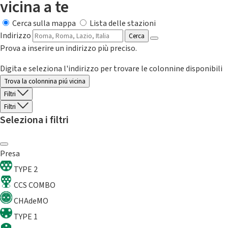
vicina a te
Cerca sulla mappa
Lista delle stazioni
Indirizzo
Cerca
Prova a inserire un indirizzo più preciso.
Digita e seleziona l'indirizzo per trovare le colonnine disponibili
Trova la colonnina piú vicina
Filtri
Filtri
Seleziona i filtri
Presa
TYPE 2
CCS COMBO
CHAdeMO
TYPE 1