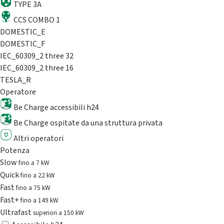
TYPE 3A
CCS COMBO 1
DOMESTIC_E
DOMESTIC_F
IEC_60309_2 three 32
IEC_60309_2 three 16
TESLA_R
Operatore
Be Charge accessibili h24
Be Charge ospitate da una struttura privata
Altri operatori
Potenza
Slow
fino a 7 kW
Quick
fino a 22 kW
Fast
fino a 75 kW
Fast+
fino a 149 kW
Ultrafast
superiori a 150 kW