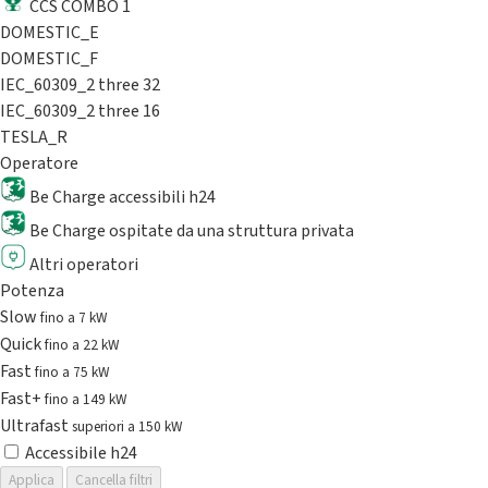
CCS COMBO 1
DOMESTIC_E
DOMESTIC_F
IEC_60309_2 three 32
IEC_60309_2 three 16
TESLA_R
Operatore
Be Charge accessibili h24
Be Charge ospitate da una struttura privata
Altri operatori
Potenza
Slow
fino a 7 kW
Quick
fino a 22 kW
Fast
fino a 75 kW
Fast+
fino a 149 kW
Ultrafast
superiori a 150 kW
Accessibile h24
Applica
Cancella filtri