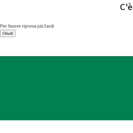
C'è
Per favore riprova piú tardi
Chiudi