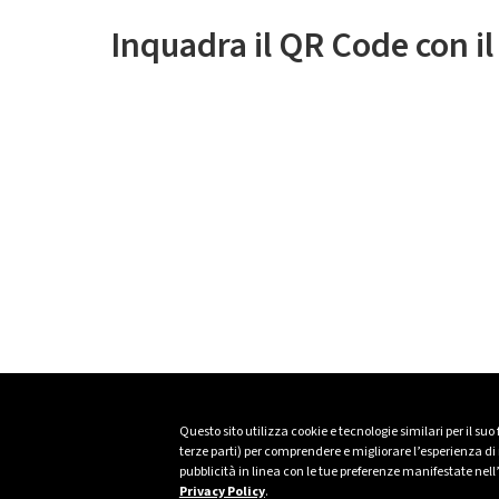
Inquadra il QR Code con i
Questo sito utilizza cookie e tecnologie similari per il suo
terze parti) per comprendere e migliorare l’esperienza di n
pubblicità in linea con le tue preferenze manifestate nell
Privacy Policy
.