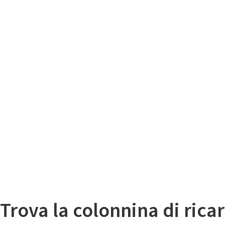
Il
Mappa colonnine di ricarica auto elettriche
Trova la colonnina di ricar