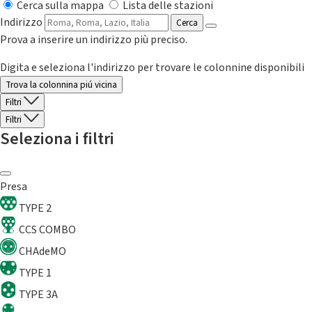
Cerca sulla mappa
Lista delle stazioni
Indirizzo
Cerca
Prova a inserire un indirizzo più preciso.
Digita e seleziona l'indirizzo per trovare le colonnine disponibili
Trova la colonnina piú vicina
Filtri
Filtri
Seleziona i filtri
Presa
TYPE 2
CCS COMBO
CHAdeMO
TYPE 1
TYPE 3A