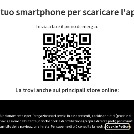
l tuo smartphone per scaricare l'
Inizia a fare il pieno di energia.
La trovi anche sui principali store online:
 funzionamento e per l’erogazione dei servizi in esso presenti, cookie analitici (propri e di
avigazione dell’utente, nonché cookie di profilazione (propri e di terze parti) per inviarti
’ambito della navigazione in rete. Per saperne di più consulta la nostra
Cookie Policy
e