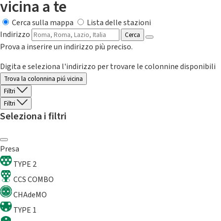
vicina a te
Cerca sulla mappa
Lista delle stazioni
Indirizzo
Cerca
Prova a inserire un indirizzo più preciso.
Digita e seleziona l'indirizzo per trovare le colonnine disponibili
Trova la colonnina piú vicina
Filtri
Filtri
Seleziona i filtri
Presa
TYPE 2
CCS COMBO
CHAdeMO
TYPE 1