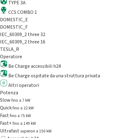
TYPE 3A
CCS COMBO 1
DOMESTIC_E
DOMESTIC_F
IEC_60309_2 three 32
IEC_60309_2 three 16
TESLA_R
Operatore
Be Charge accessibili h24
Be Charge ospitate da una struttura privata
Altri operatori
Potenza
Slow
fino a 7 kW
Quick
fino a 22 kW
Fast
fino a 75 kW
Fast+
fino a 149 kW
Ultrafast
superiori a 150 kW