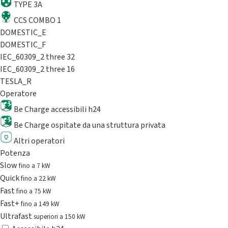
TYPE 3A
CCS COMBO 1
DOMESTIC_E
DOMESTIC_F
IEC_60309_2 three 32
IEC_60309_2 three 16
TESLA_R
Operatore
Be Charge accessibili h24
Be Charge ospitate da una struttura privata
Altri operatori
Potenza
Slow
fino a 7 kW
Quick
fino a 22 kW
Fast
fino a 75 kW
Fast+
fino a 149 kW
Ultrafast
superiori a 150 kW