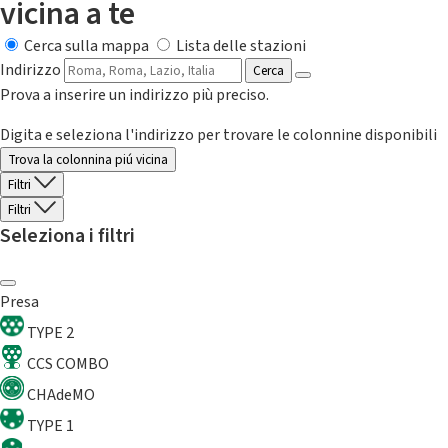
vicina a te
Cerca sulla mappa
Lista delle stazioni
Indirizzo
Cerca
Prova a inserire un indirizzo più preciso.
Digita e seleziona l'indirizzo per trovare le colonnine disponibili
Trova la colonnina piú vicina
Filtri
Filtri
Seleziona i filtri
Presa
TYPE 2
CCS COMBO
CHAdeMO
TYPE 1